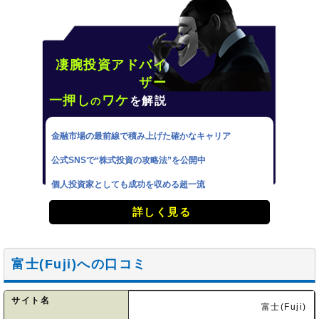
凄腕投資アドバイ
ザー
一押し
ワケ
を解説
の
金融市場の最前線で積み上げた確かなキャリア
公式SNSで“株式投資の攻略法”を公開中
個人投資家としても成功を収める超一流
詳しく見る
富士(Fuji)への口コミ
サイト名
富士(Fuji)