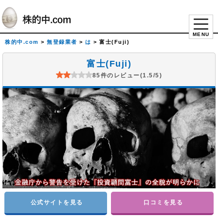
MENU
株的中.com
>
無登録業者
>
は
>
富士(Fuji)
富士(Fuji)
85件のレビュー(1.5/5)
公式サイトを見る
口コミを見る