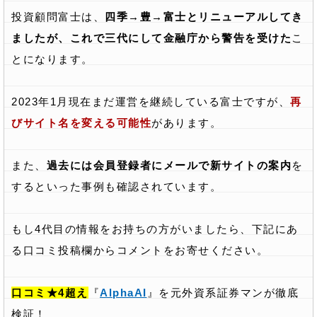
投資顧問富士は、
四季→豊→富士とリニューアルしてき
ましたが、これで三代にして金融庁から警告を受けた
こ
とになります。
2023年1月現在まだ運営を継続している富士ですが、
再
びサイト名を変える可能性
があります。
また、
過去には会員登録者にメールで新サイトの案内
を
するといった事例も確認されています。
もし4代目の情報をお持ちの方がいましたら、下記にあ
る口コミ投稿欄からコメントをお寄せください。
口コミ★4超え
『
AlphaAI
』を元外資系証券マンが徹底
検証！