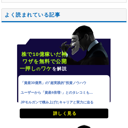
よく読まれている記事
株で10億稼いだ神
ワザを無料で公開
一押し
ワケ
を解説
の
「資産30億男」の"超実践的"投資ノウハウ
ユーザーから「資産4倍増↑」とのタレコミも…
JPモルガンで積み上げたキャリアと実力に迫る
詳しく見る