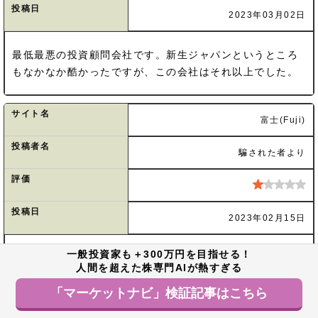
投稿日
2023年03月02日
最低最悪の投資顧問会社です。新生ジャパンというところ
もなかなか酷かったですが、この会社はそれ以上でした。
サイト名
富士(Fuji)
投稿者名
騙された者より
評価
投稿日
2023年02月15日
一般投資家も＋300万円を目指せる！
この富士で紹介して購入した株は見事に全て下げで大損し
人間を超えた株専門AIが熱すぎる
ました。完全な詐欺サイトでしょう。
「マーケットナビ」検証記事はこちら
サイト名