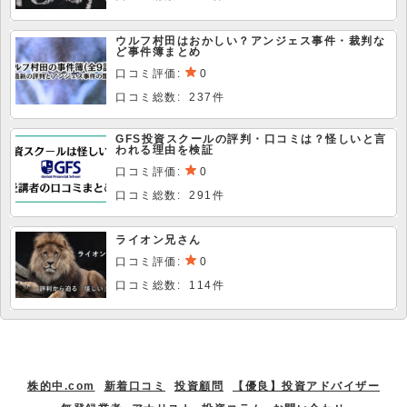
ウルフ村田はおかしい？アンジェス事件・裁判な
ど事件簿まとめ
口コミ評価:
0
口コミ総数: 237件
GFS投資スクールの評判・口コミは？怪しいと言
われる理由を検証
口コミ評価:
0
口コミ総数: 291件
ライオン兄さん
口コミ評価:
0
口コミ総数: 114件
株的中.com
新着口コミ
投資顧問
【優良】投資アドバイザー