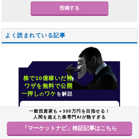
よく読まれている記事
株で10億稼いだ神
ワザを無料で公開
一押し
ワケ
を解説
の
「資産30億男」の"超実践的"投資ノウハウ
一般投資家も＋300万円を目指せる！
人間を超えた株専門AIが熱すぎる
ユーザーから「資産4倍増↑」とのタレコミも…
「マーケットナビ」検証記事はこちら
JPモルガンで積み上げたキャリアと実力に迫る