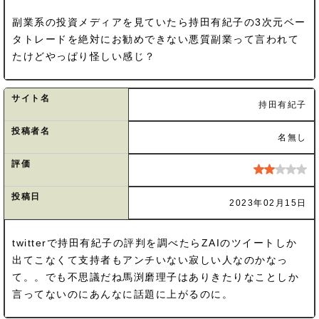
副業系の投資メディアを見ていたら持田有紀子の3次元ベー
タトレードを絶対にお勧めできない悪質副業って言われて
たけどやっぱり怪しい感じ？
サイト名
持田有紀子
投稿者名
名無し
評価
投稿日
2023年02月15日
twitterで持田有紀子の評判を調べたらZAIのツイートしか
出てこなくて支持者もアンチいない寂しい人なのかなっ
て。。でも不思議だね馬渕磨理子はありきたりなことしか
言ってないのにあんなに話題に上がるのに。