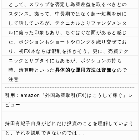
として、スワップを否定し為替差益を取るべきとの
スタンス。拠って、中長期ではなく超〜短期を例に
して話しているが、テクニカルよりファンダメンタ
ルに偏った印象もあり、ちぐはぐな面があると感じ
た。ポジションもショートやロングを織り交ぜてお
り、初FX本ならば混乱を招きそう。更に、売買テク
ニックとサブタイにもあるが、ポジションの持ち
時、清算時といった
具体的な運用方法は皆無
なので
注意
引用：amazon『外国為替取引(FX)はこうして稼ぐ』レ
ビュー
持田有紀子自身がどれだけ投資のことを理解していよう
と、それを説明できないのでは…。