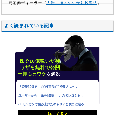
・元証券ディーラー『
大岩川源太の先乗り投資法
』
よく読まれている記事
株で10億稼いだ神
ワザを無料で公開
一押し
ワケ
を解説
の
「資産30億男」の"超実践的"投資ノウハウ
ユーザーから「資産4倍増↑」とのタレコミも…
JPモルガンで積み上げたキャリアと実力に迫る
詳しく見る