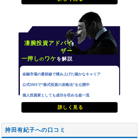
凄腕投資アドバイ
ザー
一押し
ワケ
を解説
の
金融市場の最前線で積み上げた確かなキャリア
公式SNSで“株式投資の攻略法”を公開中
個人投資家としても成功を収める超一流
詳しく見る
持田有紀子への口コミ