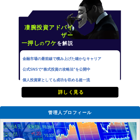
凄腕投資アドバイ
ザー
一押し
ワケ
を解説
の
金融市場の最前線で積み上げた確かなキャリア
公式SNSで“株式投資の攻略法”を公開中
個人投資家としても成功を収める超一流
詳しく見る
管理人プロフィール