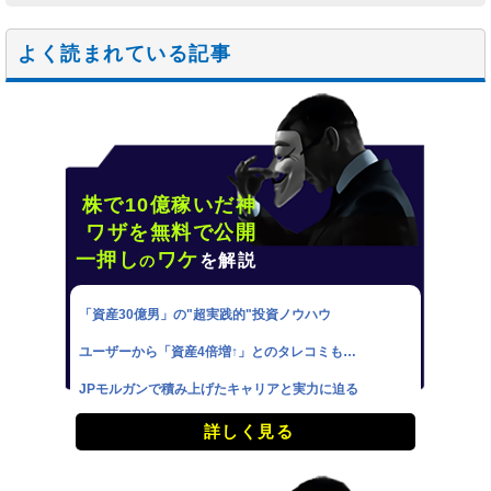
よく読まれている記事
株で10億稼いだ神
ワザを無料で公開
一押し
ワケ
を解説
の
「資産30億男」の"超実践的"投資ノウハウ
ユーザーから「資産4倍増↑」とのタレコミも…
JPモルガンで積み上げたキャリアと実力に迫る
詳しく見る