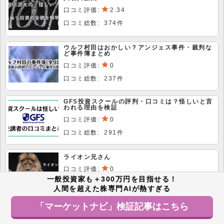
口コミ評価:
2.34
口コミ総数: 374件
ウルフ村田はおかしい？アンジェス事件・裁判な
ど事件簿まとめ
口コミ評価:
0
口コミ総数: 237件
GFS投資スクールの評判・口コミは？怪しいと言
われる理由を検証
口コミ評価:
0
口コミ総数: 291件
ライオン兄さん
口コミ評価:
0
一般投資家も＋300万円を目指せる！
口コミ総数: 114件
人間を超えた株専門AIが熱すぎる
「マーケットナビ」検証記事はこちら