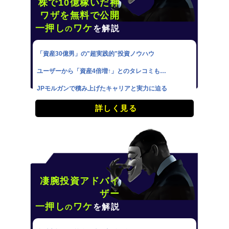
株で10億稼いだ神
ワザを無料で公開
一押し
ワケ
を解説
の
「資産30億男」の"超実践的"投資ノウハウ
ユーザーから「資産4倍増↑」とのタレコミも…
JPモルガンで積み上げたキャリアと実力に迫る
詳しく見る
凄腕投資アドバイ
ザー
一押し
ワケ
を解説
の