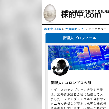
不確かな時代に信頼できる投資
株的中.com
>
投資顧問
>
た
>
テーマキラー
管理人プロフィール
管理人:
コロンブスの卵
イギリスのケンブリッジ大学を卒業
後、某外資系証券会社に勤務しており
ました。ファンダメンタルズ分析やテ
クニカル分析など基本に忠実な株式投
資を推奨しています。不確かな時代に