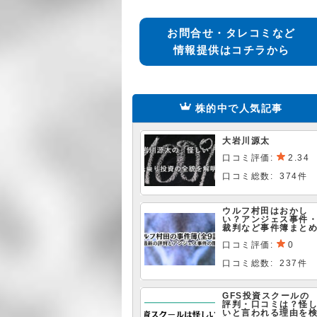
お問合せ・タレコミなど
情報提供はコチラから
株的中で人気記事
大岩川源太
口コミ評価:
2.34
口コミ総数: 374件
ウルフ村田はおかし
い？アンジェス事件
裁判など事件簿まと
口コミ評価:
0
口コミ総数: 237件
GFS投資スクールの
評判・口コミは？怪
いと言われる理由を