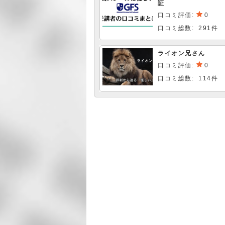
証
口コミ評価:
0
口コミ総数: 291件
ライオン兄さん
口コミ評価:
0
口コミ総数: 114件