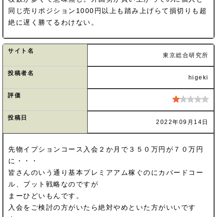
同じ売りポジション1000円以上も踏み上げらて損切りも超
絶に遅く勝てるわけない。
サイト名
東京総合研究所
投稿者名
higeki
評価
投稿日
2022年09月14日
先物イプションコース入会２か月で３５０万円が７０万円
に・・・
皆さんのいう通り基本プレミアアム稼ぐのにカバードコー
ル、プット戦略なのですが
まーひどいもんです。
入会をご検討の方がいたら絶対やめといた方がいいです