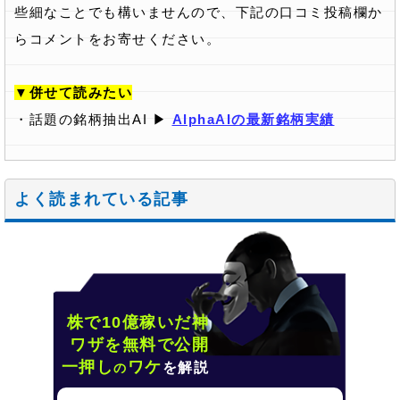
些細なことでも構いませんので、下記の口コミ投稿欄か
らコメントをお寄せください。
▼併せて読みたい
・話題の銘柄抽出AI ▶
AlphaAIの最新銘柄実績
よく読まれている記事
株で10億稼いだ神
ワザを無料で公開
一押し
ワケ
を解説
の