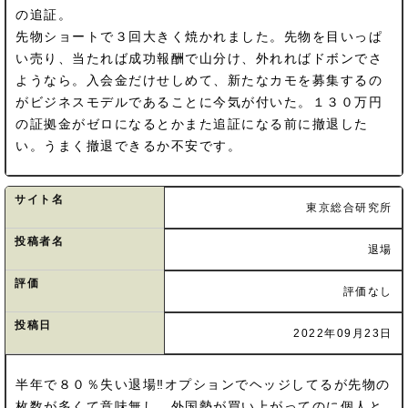
の追証。
先物ショートで３回大きく焼かれました。先物を目いっぱ
い売り、当たれば成功報酬で山分け、外れればドボンでさ
ようなら。入会金だけせしめて、新たなカモを募集するの
がビジネスモデルであることに今気が付いた。１３０万円
の証拠金がゼロになるとかまた追証になる前に撤退した
い。うまく撤退できるか不安です。
サイト名
東京総合研究所
投稿者名
退場
評価
評価なし
投稿日
2022年09月23日
半年で８０％失い退場‼️オプションでヘッジしてるが先物の
枚数が多くて意味無し。外国勢が買い上がってのに個人と