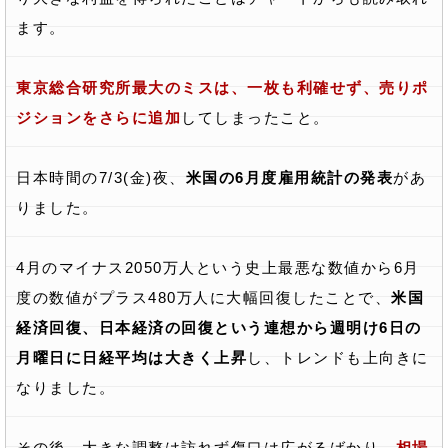
ます。
東京総合研究所最大のミスは、一枚も利確せず、売りポ
ジションをさらに追加
してしまったこと。
日本時間の7/3(金)夜、
米国の6月度雇用統計の発表
があ
りました。
4月のマイナス2050万人という史上最悪な数値から6月
度の数値がプラス480万人に大幅回復したことで、
米国
経済回復、日本経済の回復という連想から週明け6日の
月曜日に日経平均は大きく上昇
し、トレンドも上向きに
なりました。
その後、大きな調整は訪れず傷口は広がるばかり、
相場