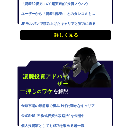
「資産30億男」の"超実践的"投資ノウハウ
ユーザーから「資産4倍増↑」とのタレコミも…
JPモルガンで積み上げたキャリアと実力に迫る
詳しく見る
凄腕投資アドバイ
ザー
一押し
ワケ
を解説
の
金融市場の最前線で積み上げた確かなキャリア
公式SNSで“株式投資の攻略法”を公開中
個人投資家としても成功を収める超一流