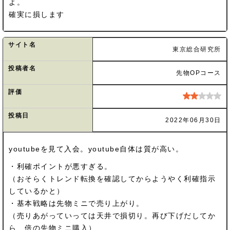
よ。
確実に損します
サイト名
東京総合研究所
投稿者名
先物OPコース
評価
投稿日
2022年06月30日
youtubeを見て入会。youtube自体は質が高い。
・利確ポイントが悪すぎる。
（おそらくトレンド転換を確認してからようやく利確指示
しているかと）
・基本戦略は先物ミニで売り上がり。
（売りあがっていっては天井で損切り。再び下げだしてか
ら、倍の先物ミニ購入）