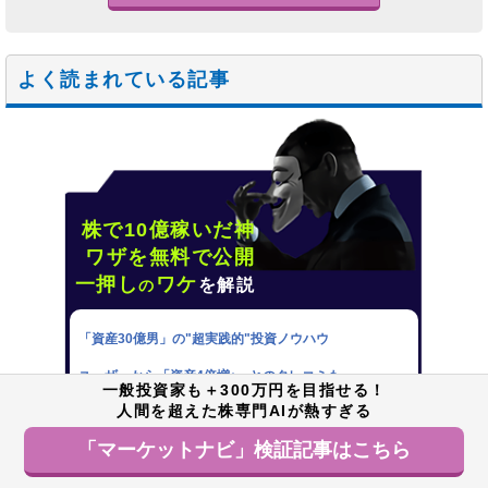
よく読まれている記事
株で10億稼いだ神
ワザを無料で公開
一押し
ワケ
を解説
の
「資産30億男」の"超実践的"投資ノウハウ
ユーザーから「資産4倍増↑」とのタレコミも…
一般投資家も＋300万円を目指せる！
人間を超えた株専門AIが熱すぎる
JPモルガンで積み上げたキャリアと実力に迫る
「マーケットナビ」検証記事はこちら
詳しく見る