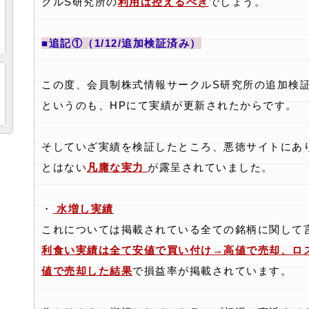
クルS研究所の
利用は控えるべき
でしょう。
■追記①（1/12/追加検証済み）
この度、会員制株式情報サークルS研究所の追加検
というのも、HPにて実績が更新されたからです。
そしていざ実績を検証したところ、悪徳サイトにあ
とはない
凡庸な実力
が露呈されていました。
・
水増し実績
これについては掲載されている全ての銘柄に関して
利食い実績は全て安値で買い付け→高値で売却、ロ
値で売却した結果
で損益率が掲載されています。