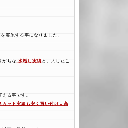
証を実施する事になりました。
りがちな
水増し実績
と、大したこ
言える事です。
スカット実績も安く買い付け→高