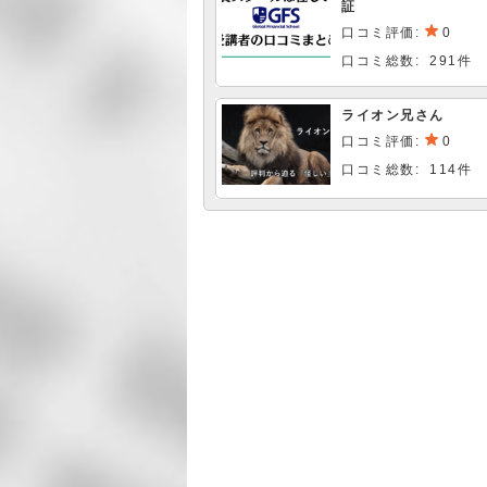
証
口コミ評価:
0
口コミ総数: 291件
ライオン兄さん
口コミ評価:
0
口コミ総数: 114件