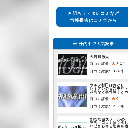
お問合せ・タレコミなど
情報提供はコチラから
株的中で人気記事
大岩川源太
口コミ評価:
2.34
口コミ総数: 374件
ウルフ村田はおかし
い？アンジェス事件
裁判など事件簿まと
口コミ評価:
0
口コミ総数: 237件
GFS投資スクールの
評判・口コミは？怪
いと言われる理由を