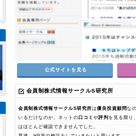
公式サイトを見る
会員制株式情報サークルS研究所
会員制株式情報サークルS研究所
は
優良投資顧問
な
いるだけなのか。ネットの
口コミ
や
評判
を見る限り
はほとんど確認できませんでした。
早速、HP等の検証をしていきたいと思います。