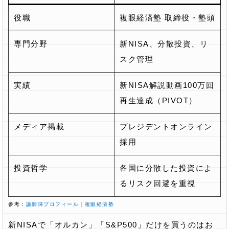
役職
複眼経済塾 取締役・塾頭
専門分野
新NISA、分散投資、リ
スク管理
実績
新NISA解説動画100万回
再生達成（PIVOT）
メディア掲載
プレジデントオンライン
採用
投資哲学
各国に分散した投資によ
るリスク回避を重視
参考：
講師陣プロフィール｜複眼経済塾
新NISAで「オルカン」「S&P500」だけを買うのはお