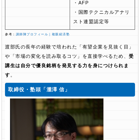
・AFP
・国際テクニカルアナリ
スト連盟認定等
参考：
講師陣プロフィール｜複眼経済塾
渡部氏の長年の経験で培われた「有望企業を見抜く目」
や「市場の変化を読み取るコツ」を直接学べるため、
受
講生は自分で優良銘柄を発見する力を身につけられま
す
。
取締役・塾頭「瀧澤 信」