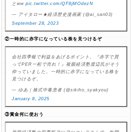
とww
pic.twitter.com/QF8jMOdezN
— アイタロー★経済歴史漫画家 (@ai_san03)
September 28, 2023
②一時的に赤字になっている株を見つけるぞ
会社四季報で利益をあげるポイント。『赤字で買
ってPER一桁で売れ！』複眼経済塾渡辺氏がそう
仰っていました。一時的に赤字になっている株を
見つけるぞ。
— ゆあ｜株式中毒患者 (@sikiho_syakyou)
January 8, 2025
③賞金何に使おう