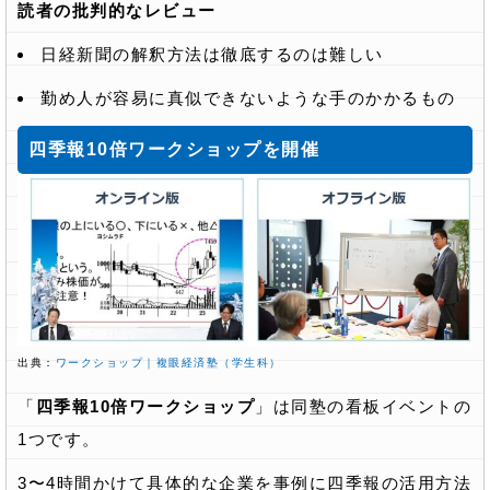
読者の批判的なレビュー
日経新聞の解釈方法は徹底するのは難しい
勤め人が容易に真似できないような手のかかるもの
四季報10倍ワークショップを開催
出典：
ワークショップ｜複眼経済塾（学生科）
「
四季報10倍ワークショップ
」は同塾の看板イベントの
1つです。
3〜4時間かけて具体的な企業を事例に四季報の活用方法