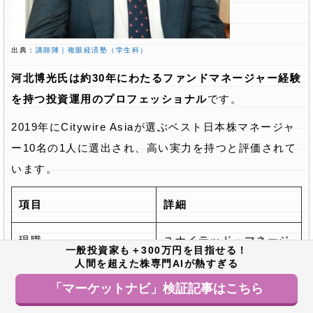
出典：
講師陣｜複眼経済塾（学生科）
河北博光氏は約30年にわたるファンドマネージャー経験
を持つ投資運用のプロフェッショナル
です。
2019年にCitywire Asiaが選ぶベスト日本株マネージャ
ー10名の1人に選出され、高い実力を持つと評価されて
います。
項目
詳細
現職
ユナイテッド・マネージ
一般投資家も＋300万円を目指せる！
ャーズ・ジャパン株式会
人間を超えた株専門AIが熱すぎる
社 シニアポートフォリオ
「マーケットナビ」検証記事はこちら
マネージャー