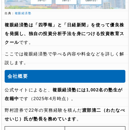
出典：
複眼経済塾
複眼経済塾は「四季報」と「日経新聞」を使って優良株
を発掘し、独自の投資分析手法を身につける投資教育ス
クール
です。
ここでは複眼経済塾で学べる内容や料金などを詳しく解
説します。
会社概要
公式サイトによると、
複眼経済塾には1,002名の塾生が
在籍中
です（2025年4月時点）。
野村證券で22年の実務経験を積んだ
渡部清二（わたなべ
せいじ）氏が塾長を務めています
。