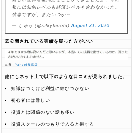
私には知的レベルも経済レベルも合わなかった。
残念ですが、またいつか～
— しゅり (@silkykerota)
August 31, 2020
②公開されている実績を疑った方がいい
出典：
Yahoo!知恵袋
他にも
ネット上で以下のような口コミが見られました
。
知識はつくけど利益に結びつかない
初心者には難しい
投資とは関係のない話も多い
投資スクールのつもりで入ると損する