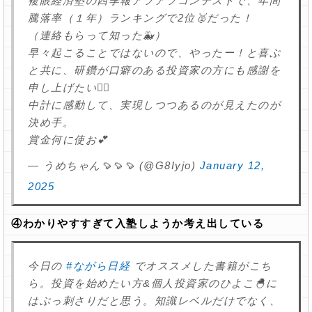
複眼経済塾の四季報アツアツコンテストで、年間
騰落率（１年）ランキングで2位🥈だった！
（連絡もらって知った🐳）
早々起こることではないので、やったー！と喜ぶ
と共に、研鑽が口癖のある投資家の方にも感謝を
申し上げたい🙇‍♀️
中計に感動して、実現しつつあるのが見えたのが
決め手。
賞金何に使お💕
— うめちゃん🍠🍠🍠 (@G8Iyjo)
January 12,
2025
④わかりやすすぎて入塾しようか考え出している
今日の
#ながら日経
でオススメした書籍がこち
ら。投資を始めたい方&個人投資家のひよこ🐣に
はぶっ刺さりだと思う。知識レベルだけでなく、