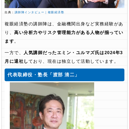
出典：
講師陣インタビュー｜複眼経済塾
複眼経済塾の講師陣は、金融機関出身など実務経験があ
り、
高い分析力やリスク管理能力がある人物が揃ってい
ます
。
一方で、
人気講師だったエミン・ユルマズ氏は2024年3
月に退社し
ており、現在は独立して活動しています。
代表取締役・塾長「渡部 清二」