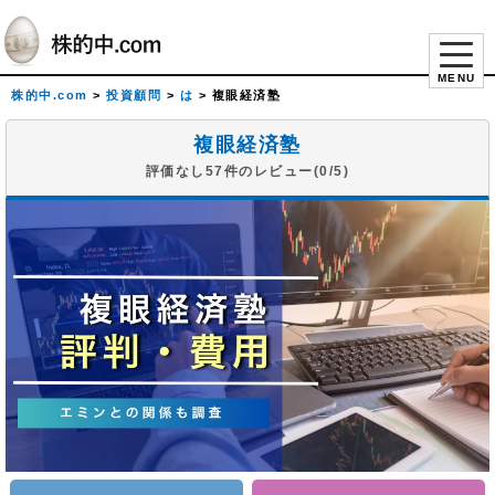
MENU
株的中.com
>
投資顧問
>
は
>
複眼経済塾
複眼経済塾
評価なし57件のレビュー(0/5)