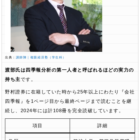
出典：
講師陣｜複眼経済塾（学生科）
渡部氏は四季報分析の第一人者と呼ばれるほどの実力の
持ち主
です。
野村證券に在籍していた時から25年以上にわたり『会社
四季報』を1ページ目から最終ページまで読むことを継
続し、2024年には計108冊を完全読破しています。
項目
詳細