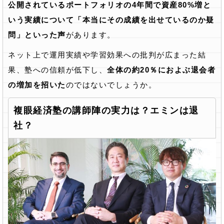
公開されているポートフォリオの4年間で資産80%増と
いう実績について「本当にその成績を出せているのか疑
問」といった声
があります。
ネット上で運用実績や学習効果への批判が広まった結
果、塾への信頼が低下し、
全体の約20％におよぶ退会者
の増加を招いた
のではないでしょうか。
複眼経済塾の講師陣の実力は？エミンは退
社？