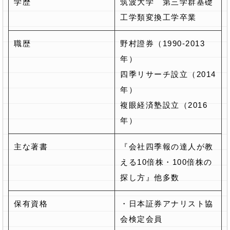
学歴
筑波大学 第三学群基礎
工学類変換工学卒業
職歴
野村證券（1990-2013
年）
四季リサーチ設立（2014
年）
複眼経済塾設立（2016
年）
主な著書
『会社四季報の達人が教
える10倍株・100倍株の
探し方』他多数
保有資格
・日本証券アナリスト協
会検定会員