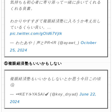
気持ちも初心者に寄り添って一緒に歩いてくれる
くれる良書。
わかりやすすぎて複眼経済塾に入ろうか考え出し
ているくらい良い。…
pic.twitter.com/gOld67Vjtk
— わたあや｜声とPR•IR (@ayawt_)
October
25, 2024
⑤複眼経済塾もいいかもしない
複眼経済塾もいいかもしないとか思う今日この頃
🤔
— 🗝️KEY☕️YASAI🍆 (@key_dryad)
June 22,
2024