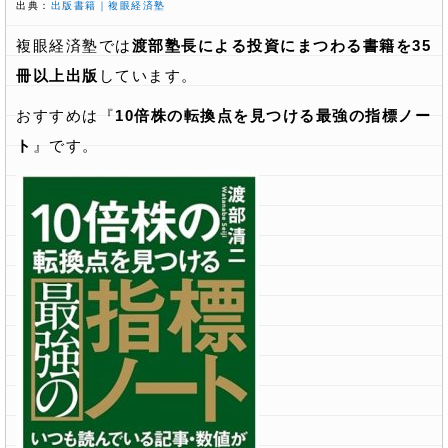
出典：
出版書籍｜複眼経済塾
複眼経済塾では
渡部塾長による投資にまつわる書籍を35
冊以上出版
しています。
おすすめは『
10倍株の転換点を見つける最強の指標ノー
ト
』です。