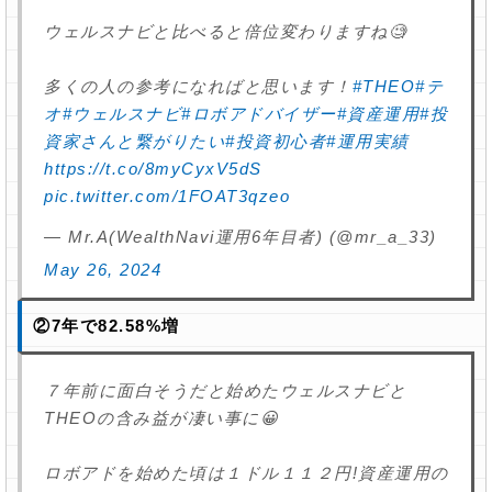
ウェルスナビと比べると倍位変わりますね🧐
多くの人の参考になればと思います！
#THEO
#テ
オ
#ウェルスナビ
#ロボアドバイザー
#資産運用
#投
資家さんと繋がりたい
#投資初心者
#運用実績
https://t.co/8myCyxV5dS
pic.twitter.com/1FOAT3qzeo
— Mr.A(WealthNavi運用6年目者) (@mr_a_33)
May 26, 2024
②7年で82.58%増
７年前に面白そうだと始めたウェルスナビと
THEOの含み益が凄い事に😀
ロボアドを始めた頃は１ドル１１２円!資産運用の