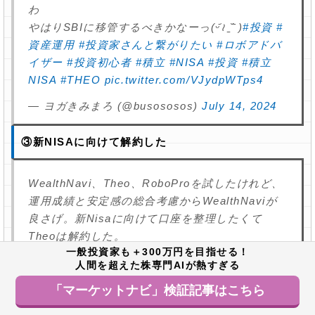
わ
やはりSBIに移管するべきかなーっ(ᵕ᷄≀ ̠˘᷅ )
#投資
#
資産運用
#投資家さんと繋がりたい
#ロボアドバ
イザー
#投資初心者
#積立
#NISA
#投資
#積立
NISA
#THEO
pic.twitter.com/VJydpWTps4
— ヨガきみまろ (@busososos)
July 14, 2024
③新NISAに向けて解約した
WealthNavi、Theo、RoboProを試したけれど、
運用成績と安定感の総合考慮からWealthNaviが
良さげ。新Nisaに向けて口座を整理したくて
Theoは解約した。
一般投資家も＋300万円を目指せる！
— ひっそり@人生の最適化 (@fplifejp)
人間を超えた株専門AIが熱すぎる
December 20, 2023
「マーケットナビ」検証記事はこちら