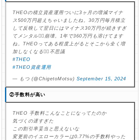
THEOの積立資産運用ついに3ヶ月の増減マイナ
ス500万円超えちゃいましたね。30万円毎月積立
して反映して翌日にはマイナス30万円が続きすぎ
てメンタル🤦‍♀️崩壊。1年で360万円も溶けてます
ね。THEOってある程度上がるとそこから全く増
加しなくなる🤷‍♂️不思議
#THEO
#THEO資産運用
— もつ (@ChigetoMotsu)
September 15, 2024
②手数料が高い
THEO 手数料こんなことになってたのか
気づくの遅すぎた
この割引率妥当と思えないな
変更前のイエローカラーは0.77%の手数料やった