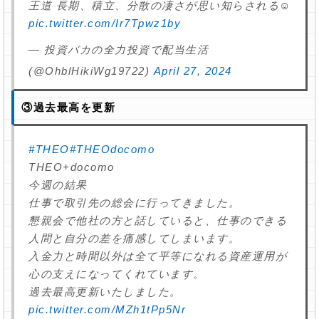
王道 長期、積立、分散の凄さが思い知らされる☺
pic.twitter.com/Ir7Tpwz1by
— 投資バカの全力投資で配当生活
(@OhblHikiWg19722)
April 27, 2024
③過去最高を更新
#THEO
#THEOdocomo
THEO+docomo
今週の結果
仕事で取引先の総会に行ってきました。
懇親会で他社の方と話していると、仕事のできる
人間と自分の差を痛感してしまいます。
入金力と時間以外は全て平等になれる資産運用が
心の支えになってくれています。
過去最高更新いたしました。
pic.twitter.com/MZh1tPp5Nr