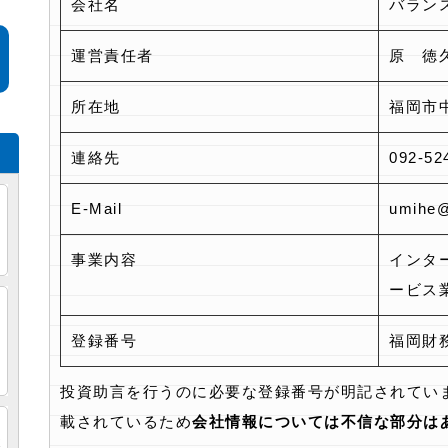
会社名
バラン
運営責任者
原 徳
所在地
福岡市中
連絡先
092-52
E-Mail
umihe@
事業内容
インタ
ービス
・
め
登録番号
福岡財
投資助言を行うのに必要な登録番号が明記されてい
載されているため
会社情報については不信な部分は
し
検