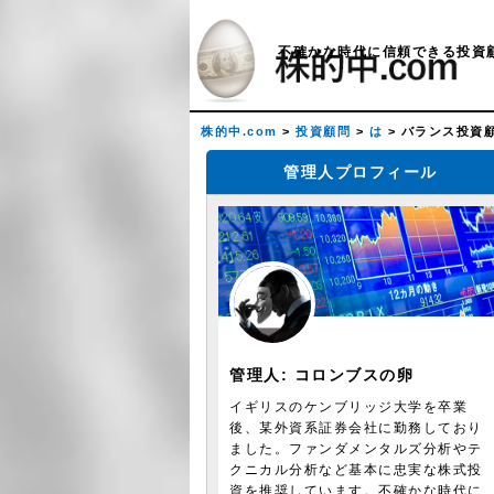
不確かな時代に信頼できる投資
株的中.com
>
投資顧問
>
は
>
バランス投資
管理人プロフィール
管理人:
コロンブスの卵
イギリスのケンブリッジ大学を卒業
後、某外資系証券会社に勤務しており
ました。ファンダメンタルズ分析やテ
クニカル分析など基本に忠実な株式投
資を推奨しています。不確かな時代に