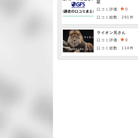
証
口コミ評価:
0
口コミ総数: 291件
ライオン兄さん
口コミ評価:
0
口コミ総数: 114件