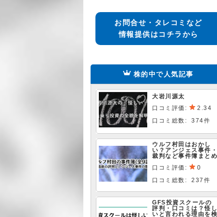
お問合せ・タレコミなど
情報提供はコチラから
株的中で人気記事
大岩川源太
口コミ評価:
2.34
口コミ総数: 374件
ウルフ村田はおかし
い？アンジェス事件
裁判など事件簿まと
口コミ評価:
0
口コミ総数: 237件
GFS投資スクールの
評判・口コミは？怪
いと言われる理由を