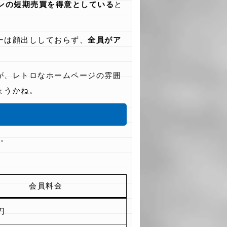
ンの短期売買を得意としている
と
ーは顔出ししておらず、
全員がア
が、レトロなホームページの雰囲
ょうかね。
す。
会員料金
0円