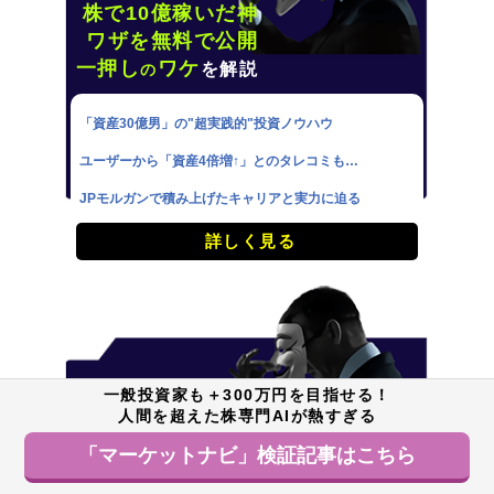
株で10億稼いだ神
ワザを無料で公開
一押し
ワケ
を解説
の
「資産30億男」の"超実践的"投資ノウハウ
ユーザーから「資産4倍増↑」とのタレコミも…
JPモルガンで積み上げたキャリアと実力に迫る
詳しく見る
一般投資家も＋300万円を目指せる！
凄腕投資アドバイ
人間を超えた株専門AIが熱すぎる
ザー
一押し
ワケ
「マーケットナビ」検証記事はこちら
を解説
の