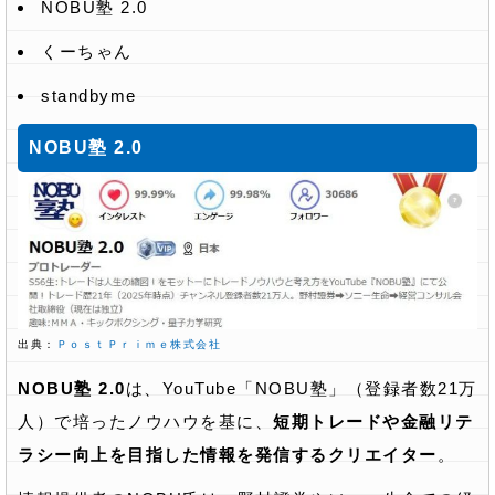
NOBU塾 2.0
くーちゃん
standbyme
NOBU塾 2.0
出典：
ＰｏｓｔＰｒｉｍｅ株式会社
NOBU塾 2.0
は、YouTube「NOBU塾」（登録者数21万
人）で培ったノウハウを基に、
短期トレードや金融リテ
ラシー向上を目指した情報を発信するクリエイター
。