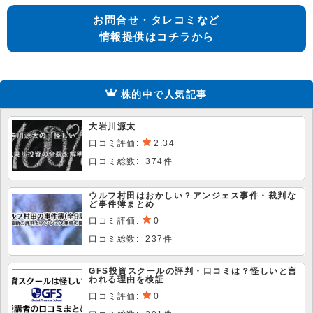
お問合せ・タレコミなど
情報提供はコチラから
株的中で人気記事
大岩川源太
口コミ評価:
2.34
口コミ総数: 374件
ウルフ村田はおかしい？アンジェス事件・裁判な
ど事件簿まとめ
口コミ評価:
0
口コミ総数: 237件
GFS投資スクールの評判・口コミは？怪しいと言
われる理由を検証
口コミ評価:
0