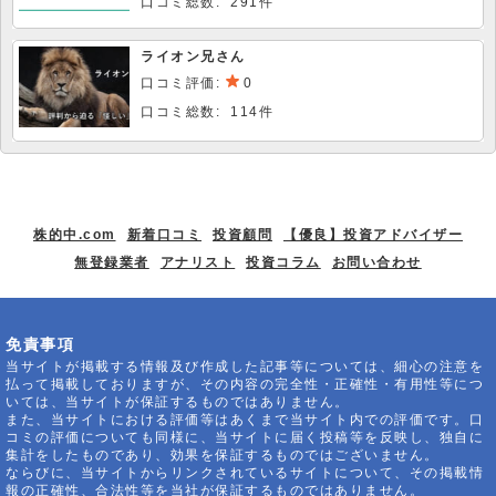
口コミ総数: 291件
ライオン兄さん
口コミ評価:
0
口コミ総数: 114件
株的中.com
新着口コミ
投資顧問
【優良】投資アドバイザー
無登録業者
アナリスト
投資コラム
お問い合わせ
免責事項
当サイトが掲載する情報及び作成した記事等については、細心の注意を
払って掲載しておりますが、その内容の完全性・正確性・有用性等につ
いては、当サイトが保証するものではありません。
また、当サイトにおける評価等はあくまで当サイト内での評価です。口
コミの評価についても同様に、当サイトに届く投稿等を反映し、独自に
集計をしたものであり、効果を保証するものではございません。
ならびに、当サイトからリンクされているサイトについて、その掲載情
報の正確性、合法性等を当社が保証するものではありません。