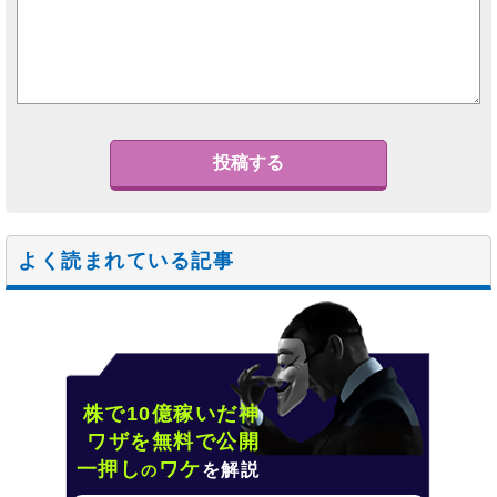
よく読まれている記事
株で10億稼いだ神
ワザを無料で公開
一押し
ワケ
を解説
の