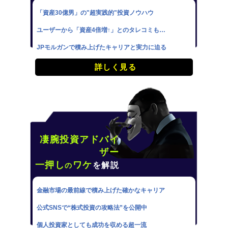
「資産30億男」の"超実践的"投資ノウハウ
ユーザーから「資産4倍増↑」とのタレコミも…
JPモルガンで積み上げたキャリアと実力に迫る
詳しく見る
凄腕投資アドバイ
ザー
一押し
ワケ
を解説
の
金融市場の最前線で積み上げた確かなキャリア
公式SNSで“株式投資の攻略法”を公開中
個人投資家としても成功を収める超一流