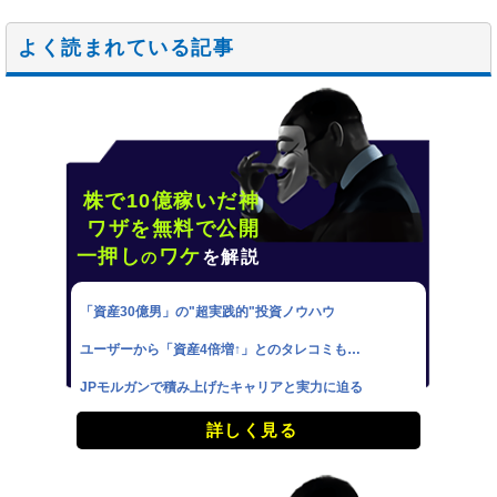
よく読まれている記事
株で10億稼いだ神
ワザを無料で公開
一押し
ワケ
を解説
の
「資産30億男」の"超実践的"投資ノウハウ
ユーザーから「資産4倍増↑」とのタレコミも…
JPモルガンで積み上げたキャリアと実力に迫る
詳しく見る