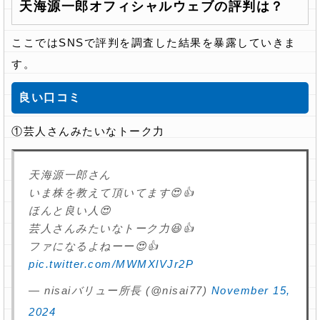
天海源一郎オフィシャルウェブの評判は？
ここではSNSで評判を調査した結果を暴露していきま
す。
良い口コミ
①芸人さんみたいなトーク力
天海源一郎さん
いま株を教えて頂いてます😍👍
ほんと良い人😍
芸人さんみたいなトーク力😆👍
ファになるよねーー😍👍
pic.twitter.com/MWMXlVJr2P
— nisaiバリュー所長 (@nisai77)
November 15,
2024