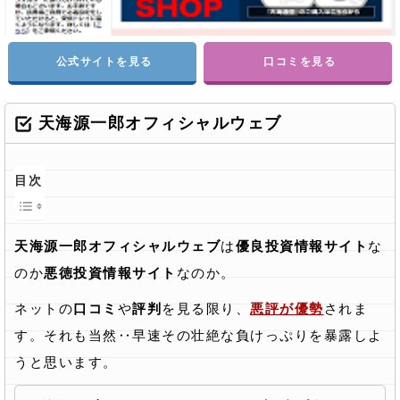
公式サイトを見る
口コミを見る
天海源一郎オフィシャルウェブ
目次
天海源一郎オフィシャルウェブ
は
優良投資情報サイト
な
のか
悪徳投資情報サイト
なのか。
ネットの
口コミ
や
評判
を見る限り、
悪評が優勢
されま
す。それも当然‥早速その壮絶な負けっぷりを暴露しよ
うと思います。