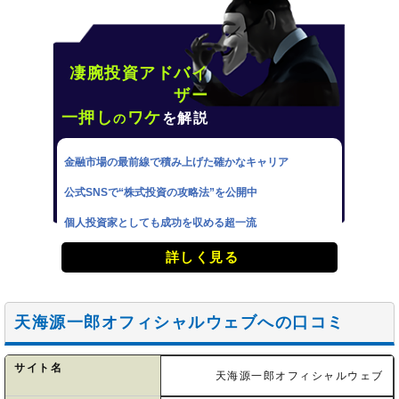
凄腕投資アドバイ
ザー
一押し
ワケ
を解説
の
金融市場の最前線で積み上げた確かなキャリア
公式SNSで“株式投資の攻略法”を公開中
個人投資家としても成功を収める超一流
詳しく見る
天海源一郎オフィシャルウェブへの口コミ
サイト名
天海源一郎オフィシャルウェブ