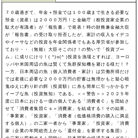
７０歳過ぎて、年金＋預金では１００歳まで生きる必要な
預金（資産）は２０００万円！と金融庁（粗投資家企業の
駄犬が有識者）が「報告書」で発表！時の財務兼金融大臣
が「報告書」の受け取り拒否したが、家計の収入をイデコ
やイーサなどの投資を年金関係者でもある厚労省が参加し
ており・・（無能）大臣そこのけ！の勢いで「投資ブー
ム」に成りにけり！( ^)o(^ )投資を漁場とすれば、ヨーロ
ッパや米国周辺の魚は賢くて魚群探知機を避ける様だ！？
一方、日本周辺の魚（個人消費者・家計）は労働所得だけ
では老後に必要な２０００万円の貯蓄は無理かもと疑心暗
鬼ゆえに釣り針の餌（投資額）に糸も簡単に引っかかるナ
イーブな魚（投資無知）である。＜＜警告＞＞２０２５年
度に日本における一億の個人である「消費者Ｃ」を団結さ
せて「消費者集団Ｃｓ＝消費家」を結成する！その結果、
「事業家」「投資家」「消費者（低価格消費の購入に満足
する個人）」の二家一者から「事業家」「投資家」「消費
家（企業の年間総売上から「還付金」を要求する集団）」
の三家に変貌する！同時に、日本国家の経済主体（グラン