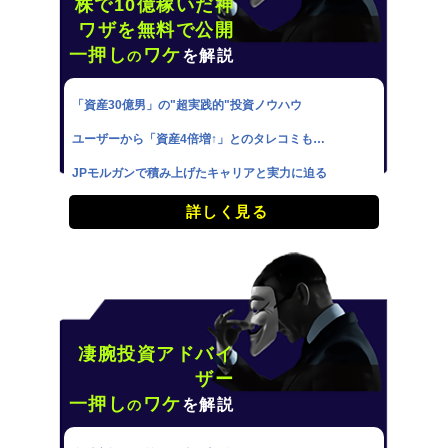
株で10億稼いだ神
ワザを無料で公開
一押し
ワケ
を解説
の
「資産30億男」の"超実践的"投資ノウハウ
ユーザーから「資産4倍増↑」とのタレコミも…
JPモルガンで積み上げたキャリアと実力に迫る
詳しく見る
凄腕投資アドバイ
ザー
一押し
ワケ
を解説
の