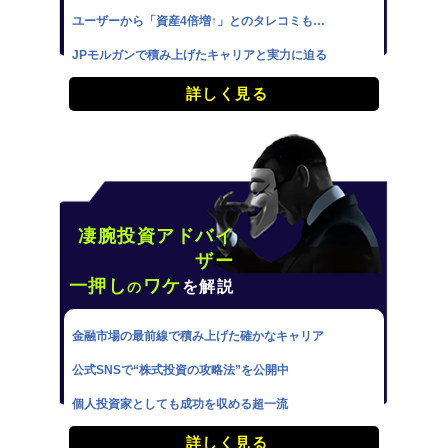
ユーザーから「資産4倍増↑」とのタレコミも…
JPモルガンで積み上げたキャリアと実力に迫る
詳しく見る
凄腕投資アドバイ
ザー
一押し
ワケ
を解説
の
金融市場の最前線で積み上げた確かなキャリア
公式SNSで“株式投資の攻略法”を公開中
個人投資家としても成功を収める超一流
詳しく見る