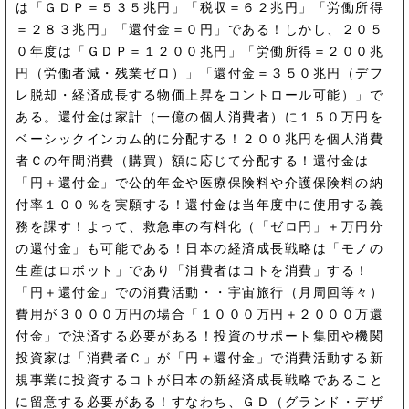
は「ＧＤＰ＝５３５兆円」「税収＝６２兆円」「労働所得
＝２８３兆円」「還付金＝０円」である！しかし、２０５
０年度は「ＧＤＰ＝１２００兆円」「労働所得＝２００兆
円（労働者減・残業ゼロ）」「還付金＝３５０兆円（デフ
レ脱却・経済成長する物価上昇をコントロール可能）」で
ある。還付金は家計（一億の個人消費者）に１５０万円を
ベーシックインカム的に分配する！２００兆円を個人消費
者Ｃの年間消費（購買）額に応じて分配する！還付金は
「円＋還付金」で公的年金や医療保険料や介護保険料の納
付率１００％を実願する！還付金は当年度中に使用する義
務を課す！よって、救急車の有料化（「ゼロ円」＋万円分
の還付金」も可能である！日本の経済成長戦略は「モノの
生産はロボット」であり「消費者はコトを消費」する！
「円＋還付金」での消費活動・・宇宙旅行（月周回等々）
費用が３０００万円の場合「１０００万円＋２０００万還
付金」で決済する必要がある！投資のサポート集団や機関
投資家は「消費者Ｃ」が「円＋還付金」で消費活動する新
規事業に投資するコトが日本の新経済成長戦略であること
に留意する必要がある！すなわち、ＧＤ（グランド・デザ