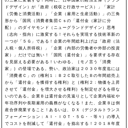
ドデザイン）が「政府（税収と行政サービス）」「家計
（労働と消費活動）」「企業（雇用と生産活動）」の三角
形から「国民（消費者集団Ｃｓの「還付金（家計に分
配）」のダイヤモンド（ニューグランドデザイン）思考
（志向・指向）に激変する！それらを実現する技術革新の
一つが「５Ｇ」である！企業の年間総利上げは「政府（法
人税・個人所得税）」「企業（内部の労働者や外部の投資
家）」だけでは無い！「国民（還付金）」を要求する存在
を見据える必要がある！いわゆる、｛モノ言う「消費
家」｝の登場である。勢い、政治家は２０３０年度迄には
「消費者Ｃ」の｛権利１：Ｂ２Ｃ取引したＢの年間総売上
から「還付金」を獲得する権利｝と｛権利２：物価を上昇
させて「還付金」を増大させる権利｝を制定せざるを得な
いのである。企業Ｂは還付金の見返りとして企業内福祉や
年功序列や長期雇用の義務がなくなる！また、企業Ｂは倒
産合併廃業すること！あるいは、ＤＸ（デジタルトランス
フォーメーション：ＡＩ・ＩＯＴ・５Ｇ・・等々）の導入
でコストを削減して「還付金」を捻出する！２０１８年度