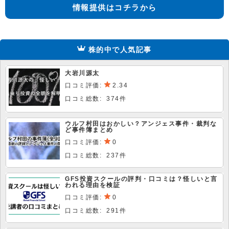
情報提供はコチラから
株的中で人気記事
大岩川源太
口コミ評価:
2.34
口コミ総数: 374件
ウルフ村田はおかしい？アンジェス事件・裁判な
ど事件簿まとめ
口コミ評価:
0
口コミ総数: 237件
GFS投資スクールの評判・口コミは？怪しいと言
われる理由を検証
口コミ評価:
0
口コミ総数: 291件