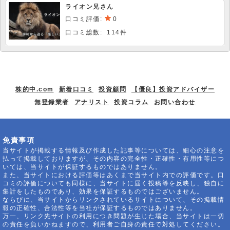
ライオン兄さん
口コミ評価:
0
口コミ総数: 114件
株的中.com
新着口コミ
投資顧問
【優良】投資アドバイザー
無登録業者
アナリスト
投資コラム
お問い合わせ
免責事項
当サイトが掲載する情報及び作成した記事等については、細心の注意を
払って掲載しておりますが、その内容の完全性・正確性・有用性等につ
いては、当サイトが保証するものではありません。
また、当サイトにおける評価等はあくまで当サイト内での評価です。口
コミの評価についても同様に、当サイトに届く投稿等を反映し、独自に
集計をしたものであり、効果を保証するものではございません。
ならびに、当サイトからリンクされているサイトについて、その掲載情
報の正確性、合法性等を当社が保証するものではありません。
万一、リンク先サイトの利用につき問題が生じた場合、当サイトは一切
の責任を負いかねますので、利用者ご自身の責任で対処してください。