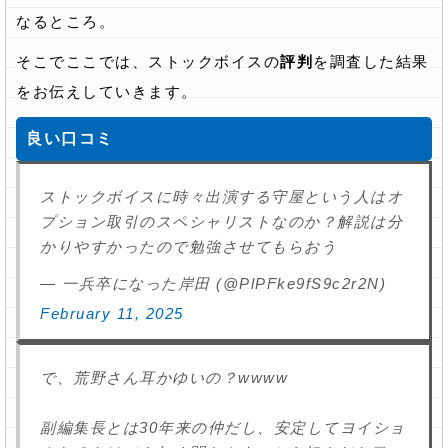
なるところ。
そこでここでは、ストックボイスの
評判
を調査した結果
をお伝えしていきます。
良い口コミ
ストックボイスに時々出演する守屋という人はオ
プション取引のスペシャリストなのか？解説は分
かりやすかったので勉強させてもらおう
— 一兵卒になった岸田 (@PlPFke9fS9c2r2N)
February 11, 2025
で、荒野さん耳かゆいの？wwww
副編集長とは30年来の仲だし、安定してヨイショ