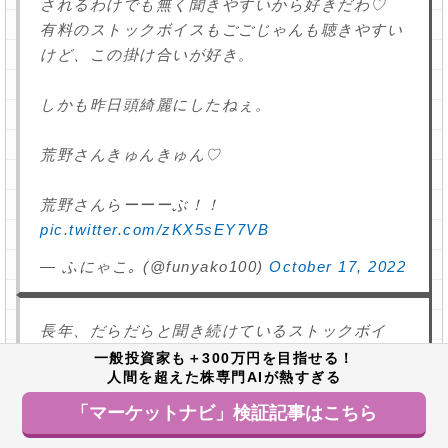
されるわけでも無く聞きやすいから好きだわ♡
有料のストックボイスもごごじゃんも聴きやすい
けど、この掛け合いが好き。
しかも昨日頭綺麗にしたねぇ。
荒野さんきゅんきゅん♡
荒野さんらーーーぶ！！
pic.twitter.com/zKX5sEY7VB
— ふにゃこ｡ (@funyako100)
October 17, 2022
長年、だらだらと聞き続けているストックボイ
ス。フォーラムも当たったので有料会員を申し込
一般投資家も＋300万円を目指せる！
人間を超えた株専門AIが熱すぎる
んでみた。大負けしなければ半年位は続ける予
定。情報源としては悪くない。
#stockvoice
#ス
「マーケットナビ」検証記事はこちら
トボフォーラム