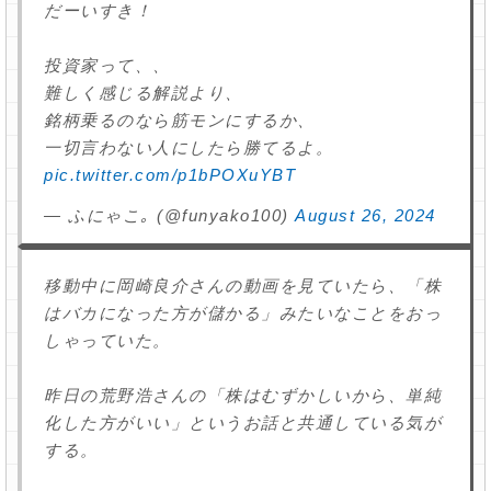
だーいすき！
投資家って、、
難しく感じる解説より、
銘柄乗るのなら筋モンにするか、
一切言わない人にしたら勝てるよ。
pic.twitter.com/p1bPOXuYBT
— ふにゃこ｡ (@funyako100)
August 26, 2024
移動中に岡崎良介さんの動画を見ていたら、「株
はバカになった方が儲かる」みたいなことをおっ
しゃっていた。
昨日の荒野浩さんの「株はむずかしいから、単純
化した方がいい」というお話と共通している気が
する。