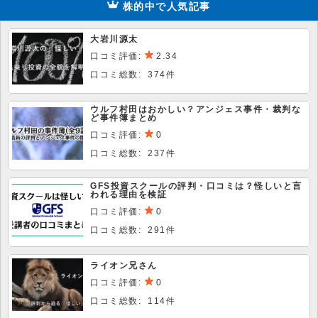
株的中で人気記事
大岩川源太
口コミ評価:
2.34
口コミ総数: 374件
ウルフ村田はおかしい？アンジェス事件・裁判な
ど事件簿まとめ
口コミ評価:
0
口コミ総数: 237件
GFS投資スクールの評判・口コミは？怪しいと言
われる理由を検証
口コミ評価:
0
口コミ総数: 291件
ライオン兄さん
口コミ評価:
0
口コミ総数: 114件