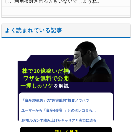
し、利用検討される方もいないでしょうね。
よく読まれている記事
株で10億稼いだ神
ワザを無料で公開
一押し
ワケ
を解説
の
「資産30億男」の"超実践的"投資ノウハウ
ユーザーから「資産4倍増↑」とのタレコミも…
JPモルガンで積み上げたキャリアと実力に迫る
詳しく見る