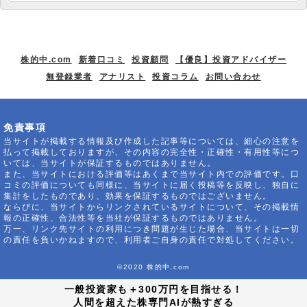
株的中.com
新着口コミ
投資顧問
【優良】投資アドバイザー
無登録業者
アナリスト
投資コラム
お問い合わせ
免責事項
当サイトが掲載する情報及び作成した記事等については、細心の注意を
払って掲載しておりますが、その内容の完全性・正確性・有用性等につ
いては、当サイトが保証するものではありません。
また、当サイトにおける評価等はあくまで当サイト内での評価です。口
コミの評価についても同様に、当サイトに届く投稿等を反映し、独自に
集計をしたものであり、効果を保証するものではございません。
ならびに、当サイトからリンクされているサイトについて、その掲載情
報の正確性、合法性等を当社が保証するものではありません。
万一、リンク先サイトの利用につき問題が生じた場合、当サイトは一切
の責任を負いかねますので、利用者ご自身の責任で対処してください。
©2020 株的中.com
一般投資家も＋300万円を目指せる！
人間を超えた株専門AIが熱すぎる