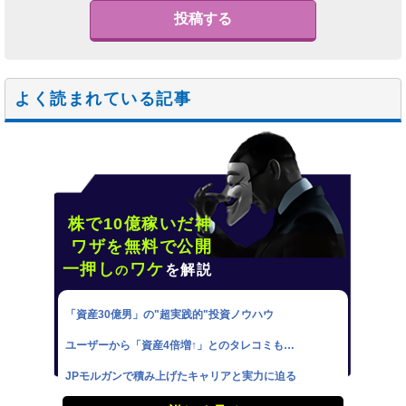
よく読まれている記事
株で10億稼いだ神
ワザを無料で公開
一押し
ワケ
を解説
の
「資産30億男」の"超実践的"投資ノウハウ
ユーザーから「資産4倍増↑」とのタレコミも…
JPモルガンで積み上げたキャリアと実力に迫る