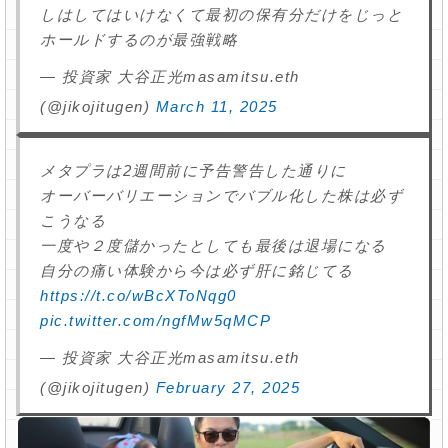
しはしてはいけなくて最初の保有分だけをじっと
ホールドするのが最強戦略
— 投資家 大谷正光masamitsu.eth
(@jikojitugen)
March 11, 2025
メタプラは2週間前に予告警告した通りに
オーバーバリエーションでバブル化した株は必ず
こうなる
一度や２度儲かったとしても最後は退場になる
自分の痛い体験から今は必ず肝に銘じてる
https://t.co/wBcXToNqg0
pic.twitter.com/ngfMw5qMCP
— 投資家 大谷正光masamitsu.eth
(@jikojitugen)
February 27, 2025