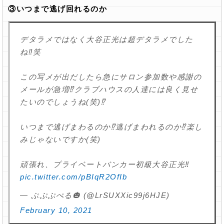
③いつまで逃げ回れるのか
デタラメではなく大谷正光は超デタラメでした
ね‼️笑
この写メが出だしたら急にサロン参加数や感謝の
メールが急増⁉️クラブハウスの人達には良く見せ
たいのでしょうね(笑)⁉️
いつまで逃げまわるのか⁉️逃げまわれるのか⁉️楽し
みじゃないですか(笑)
頑張れ、プライベートバンカー初級大谷正光‼️
pic.twitter.com/pBIqR2OfIb
— ぷぷぷぺる🎃 (@LrSUXXic99j6HJE)
February 10, 2021