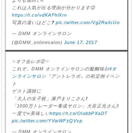
よりも面白い‼️
これは人気が出る理由が分かります😉
https://t.co/vdKAFhlXrn
写真の違いはどこ❓
pic.twitter.com/Vg2RailcUo
— DMM オンラインサロン
(@DMM_onlinesalon)
June 17, 2017
✨オフ会レポ②✨
これぞ、DMM オンラインサロンの醍醐味👍
#オ
ンラインサロン
『アントレラボ』の初定例イベン
ト
ゲスト講師に
「大人の女子校」瀬戸まりこさん❗️
「1000万トレーダー養成サロン」大谷正光さん‼️
一度で∞美味しい
https://t.co/OIubbPXaDT
pic.twitter.com/YVwWFzQVvp
— DMM オンラインサロン