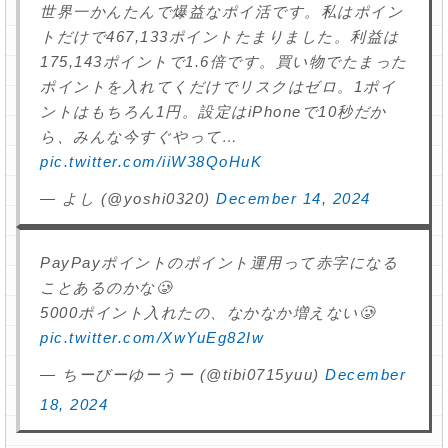
世界一かんたんで爆益なポイ活です。私はポイン
トだけで467,133ポイントたまりました。利益は
175,143ポイントで1.6倍です。買い物でたまった
ポイントを入れてくだけでリスクはゼロ。1ポイ
ントはもちろん1円。設定はiPhoneで10秒だか
ら、みんな今すぐやって…
pic.twitter.com/iiW38QoHuK
— よし (@yoshi0320)
December 14, 2024
PayPayポイントのポイント運用って赤字になる
ことあるのかな🥲
5000ポイント入れたの、なかなか増えない🥲
pic.twitter.com/XwYuEg82Iw
— ちーびーゆーうー (@tibi0715yuu)
December
18, 2024