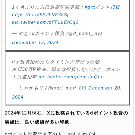
1ヶ月ぶりに自己最高記録更新！
#dポイント投資
https://t.co/kS2bV632Sj
pic.twitter.com/pFFLuEtCq2
— やなdポイント投資 (@d_point_inv)
December 12, 2024
dポ投資始めたらタイミング神だった🥰
本日50万P追加。現金は投資しないけど、ポイン
トは運用💸
pic.twitter.com/pleoLJnQlu
— しゃかもり (@mori_mori_80)
December 20,
2024
2024年12月現在、
Xに投稿されているdポイント投資の
実績は、良い成績が多い印象
。
dポイント投資は以下の人におすすめです。