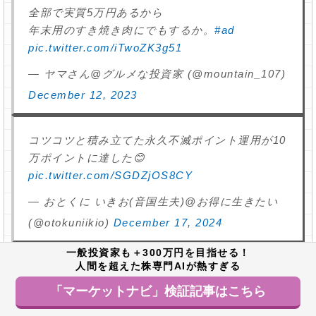
全部で実質5万円あるから
年末用のすき焼き肉にでもするか。
#ad
pic.twitter.com/iTwoZK3g51
— ヤマさん@グルメな投資家 (@mountain_107)
December 12, 2023
コツコツと積み立てた永久不滅ポイント運用が10
万ポイントに達した😊
pic.twitter.com/SGDZjOS8CY
— おとくに いきお(音国生夫)@お得に生きたい
(@otokuniikio)
December 17, 2024
一般投資家も＋300万円を目指せる！
永久不滅ポイント運用は、以下の人におすすめです。
人間を超えた株専門AIが熱すぎる
長期運用で利益を出したい人
「マーケットナビ」検証記事はこちら