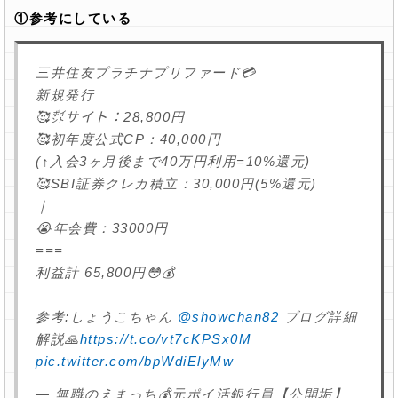
①参考にしている
三井住友プラチナプリファード💳
新規発行
🥰㌽サイト：28,800円
🥰初年度公式CP：40,000円
(↑入会3ヶ月後まで40万円利用=10%還元)
🥰SBI証券クレカ積立：30,000円(5%還元)
｜
😭年会費：33000円
===
利益計 65,800円😳💰
参考:しょうこちゃん
@showchan82
ブログ詳細
解説🙏
https://t.co/vt7cKPSx0M
pic.twitter.com/bpWdiElyMw
— 無職のえまっち💰元ポイ活銀行員【公開垢】