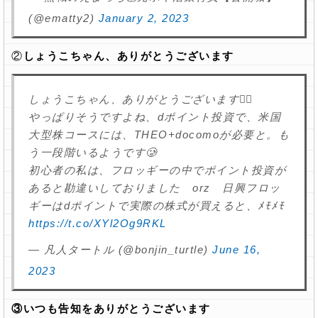
(@ematty2)
January 2, 2023
②
しょうこちゃん、ありがとうございます
しょうこちゃん、ありがとうございます🙇‍♂️
やっぱりそうですよね、dポイント投資で、米国
大型株コースには、THEO+docomoが必要と。も
う一段階いるようです🥲
初心者の私は、フロッギーの中でポイント投資が
あると勘違いしておりました orz 日興フロッ
ギーはdポイントで実際の株式が買えると、ﾒﾓﾒﾓ
https://t.co/XYl2Og9RKL
— 凡人タートル (@bonjin_turtle)
June 16,
2023
③いつも告知をありがとうございます