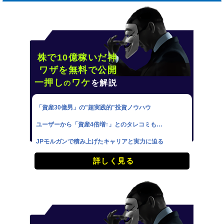
株で10億稼いだ神
ワザを無料で公開
一押し
ワケ
を解説
の
「資産30億男」の"超実践的"投資ノウハウ
ユーザーから「資産4倍増↑」とのタレコミも…
JPモルガンで積み上げたキャリアと実力に迫る
詳しく見る