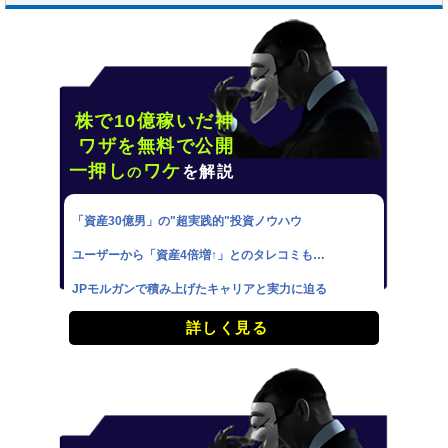
株で10億稼いだ神
ワザを無料で公開
一押し
ワケ
を解説
の
「資産30億男」の"超実践的"投資ノウハウ
ユーザーから「資産4倍増↑」とのタレコミも…
JPモルガンで積み上げたキャリアと実力に迫る
詳しく見る