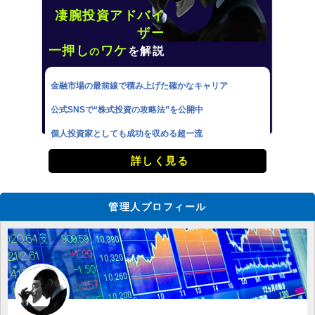
凄腕投資アドバイ
ザー
一押し
ワケ
を解説
の
金融市場の最前線で積み上げた確かなキャリア
公式SNSで“株式投資の攻略法”を公開中
個人投資家としても成功を収める超一流
詳しく見る
管理人プロフィール