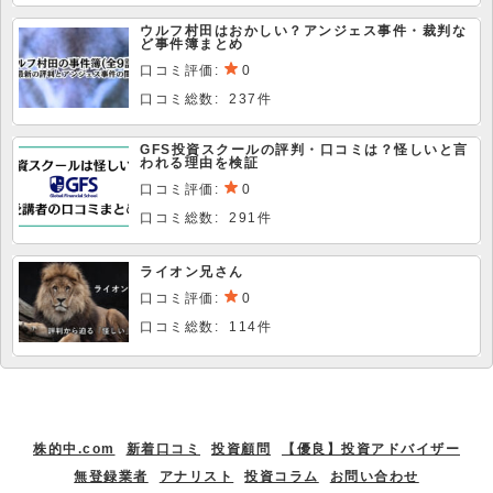
ウルフ村田はおかしい？アンジェス事件・裁判な
ど事件簿まとめ
口コミ評価:
0
口コミ総数: 237件
GFS投資スクールの評判・口コミは？怪しいと言
われる理由を検証
口コミ評価:
0
口コミ総数: 291件
ライオン兄さん
口コミ評価:
0
口コミ総数: 114件
株的中.com
新着口コミ
投資顧問
【優良】投資アドバイザー
無登録業者
アナリスト
投資コラム
お問い合わせ