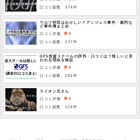
口コミ総数: 374件
ウルフ村田はおかしい？アンジェス事件・裁判な
ど事件簿まとめ
口コミ評価:
0
口コミ総数: 237件
GFS投資スクールの評判・口コミは？怪しいと言
われる理由を検証
口コミ評価:
0
口コミ総数: 291件
ライオン兄さん
口コミ評価:
0
口コミ総数: 114件