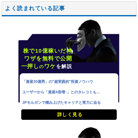
よく読まれている記事
株で10億稼いだ神
ワザを無料で公開
一押し
ワケ
を解説
の
「資産30億男」の"超実践的"投資ノウハウ
ユーザーから「資産4倍増↑」とのタレコミも…
JPモルガンで積み上げたキャリアと実力に迫る
詳しく見る