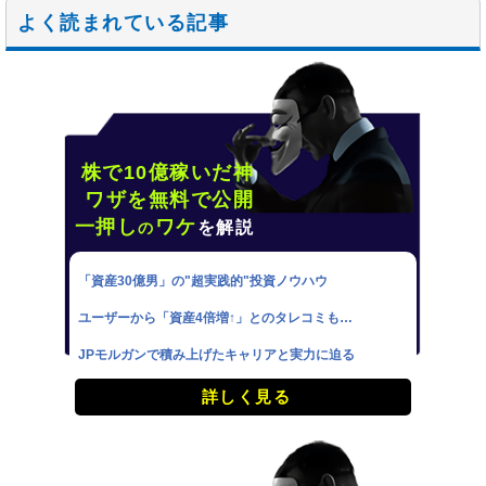
よく読まれている記事
株で10億稼いだ神
ワザを無料で公開
一押し
ワケ
を解説
の
「資産30億男」の"超実践的"投資ノウハウ
ユーザーから「資産4倍増↑」とのタレコミも…
JPモルガンで積み上げたキャリアと実力に迫る
詳しく見る