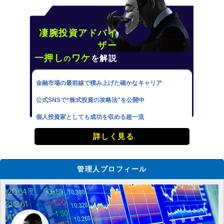
凄腕投資アドバイ
ザー
一押し
ワケ
を解説
の
金融市場の最前線で積み上げた確かなキャリア
公式SNSで“株式投資の攻略法”を公開中
個人投資家としても成功を収める超一流
詳しく見る
管理人プロフィール