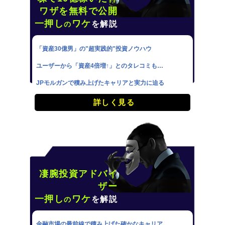
ワザを無料で公開
一押し
ワケ
を解説
の
「資産30億男」の"超実践的"投資ノウハウ
ユーザーから「資産4倍増↑」とのタレコミも…
JPモルガンで積み上げたキャリアと実力に迫る
詳しく見る
凄腕投資アドバイ
ザー
一押し
ワケ
を解説
の
金融市場の最前線で積み上げた確かなキャリア