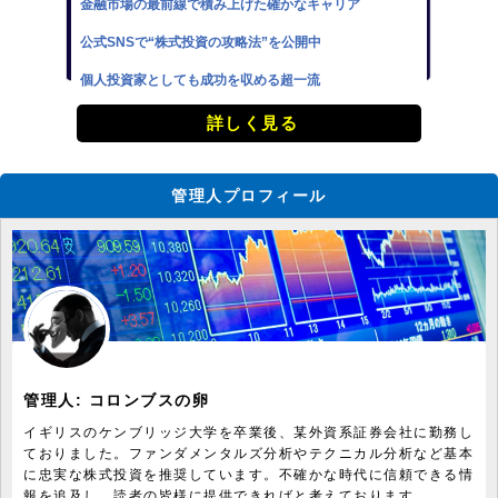
金融市場の最前線で積み上げた確かなキャリア
公式SNSで“株式投資の攻略法”を公開中
個人投資家としても成功を収める超一流
詳しく見る
管理人プロフィール
管理人:
コロンブスの卵
イギリスのケンブリッジ大学を卒業後、某外資系証券会社に勤務し
ておりました。ファンダメンタルズ分析やテクニカル分析など基本
に忠実な株式投資を推奨しています。不確かな時代に信頼できる情
報を追及し、読者の皆様に提供できればと考えております。