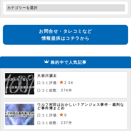
お問合せ・タレコミなど
情報提供はコチラから
株的中で人気記事
大岩川源太
口コミ評価:
2.34
口コミ総数: 374件
ウルフ村田はおかしい？アンジェス事件・裁判な
ど事件簿まとめ
口コミ評価:
0
口コミ総数: 237件