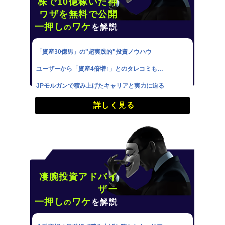
株で10億稼いだ神
ワザを無料で公開
一押し
ワケ
を解説
の
「資産30億男」の"超実践的"投資ノウハウ
ユーザーから「資産4倍増↑」とのタレコミも…
JPモルガンで積み上げたキャリアと実力に迫る
詳しく見る
凄腕投資アドバイ
ザー
一押し
ワケ
を解説
の