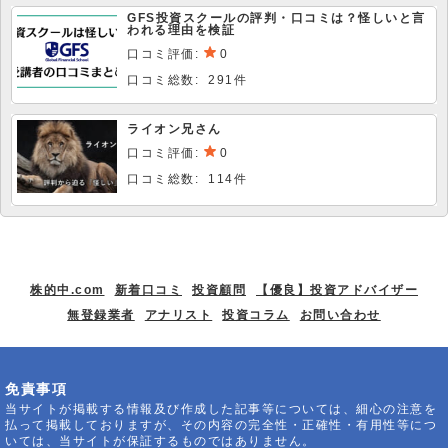
GFS投資スクールの評判・口コミは？怪しいと言
われる理由を検証
口コミ評価:
0
口コミ総数: 291件
ライオン兄さん
口コミ評価:
0
口コミ総数: 114件
株的中.com
新着口コミ
投資顧問
【優良】投資アドバイザー
無登録業者
アナリスト
投資コラム
お問い合わせ
免責事項
当サイトが掲載する情報及び作成した記事等については、細心の注意を
払って掲載しておりますが、その内容の完全性・正確性・有用性等につ
いては、当サイトが保証するものではありません。