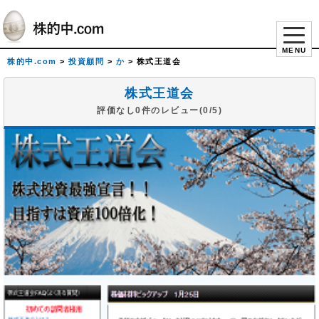
MENU
株的中.com
>
投資顧問
>
か
>
株式王道会
株式王道会
評価なし0件のレビュー(0/5)