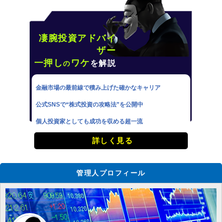
凄腕投資アドバイ
ザー
一押し
ワケ
を解説
の
金融市場の最前線で積み上げた確かなキャリア
公式SNSで“株式投資の攻略法”を公開中
個人投資家としても成功を収める超一流
詳しく見る
管理人プロフィール