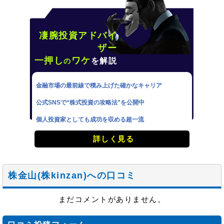
凄腕投資アドバイ
ザー
一押し
ワケ
を解説
の
金融市場の最前線で積み上げた確かなキャリア
公式SNSで“株式投資の攻略法”を公開中
個人投資家としても成功を収める超一流
詳しく見る
株金山(株kinzan)への口コミ
まだコメントがありません。