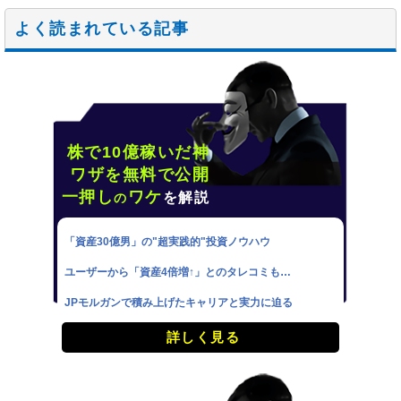
よく読まれている記事
株で10億稼いだ神
ワザを無料で公開
一押し
ワケ
を解説
の
「資産30億男」の"超実践的"投資ノウハウ
ユーザーから「資産4倍増↑」とのタレコミも…
JPモルガンで積み上げたキャリアと実力に迫る
詳しく見る