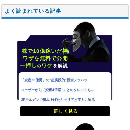
よく読まれている記事
株で10億稼いだ神
ワザを無料で公開
一押し
ワケ
を解説
の
「資産30億男」の"超実践的"投資ノウハウ
ユーザーから「資産4倍増↑」とのタレコミも…
JPモルガンで積み上げたキャリアと実力に迫る
詳しく見る