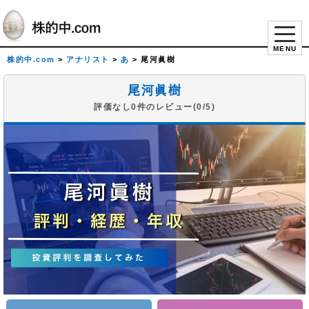
MENU
株的中.com
>
アナリスト
>
あ
>
尾河眞樹
尾河眞樹
評価なし0件のレビュー(0/5)