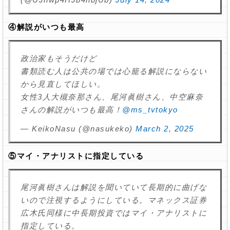
④解説がいつも最高
政治家もそうだけど
書類読む人は公共の場では心籠る解説にならない
から見直してほしい。
女性3人大槻奈那さん、尾河眞樹さん、中空麻奈
さんの解説がいつも最高！
@ms_tvtokyo
— KeikoNasu (@nasukeko)
March 2, 2025
⑤マイ・アナリストに指定している
尾河眞樹さんは解説を聞いていて長期的に曲げな
いので注視するようにしている。マネックス証券
広木氏同様に中長期投資ではマイ・アナリストに
指定している。