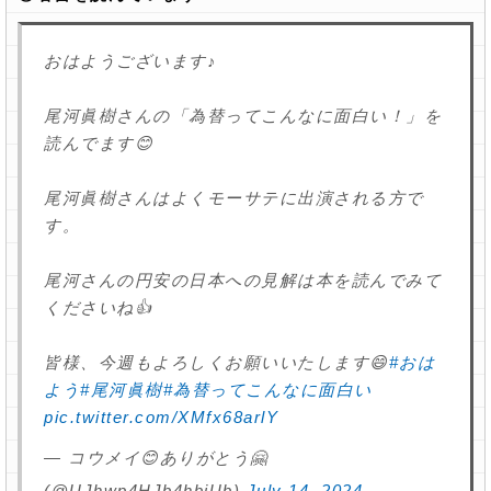
おはようございます♪
尾河眞樹さんの「為替ってこんなに面白い！」を
読んでます😊
尾河眞樹さんはよくモーサテに出演される方で
す。
尾河さんの円安の日本への見解は本を読んでみて
くださいね👍
皆様、今週もよろしくお願いいたします😄
#おは
よう
#尾河眞樹
#為替ってこんなに面白い
pic.twitter.com/XMfx68arlY
— コウメイ😊ありがとう🤗
(@UJhwp4HJb4hbjUb)
July 14, 2024