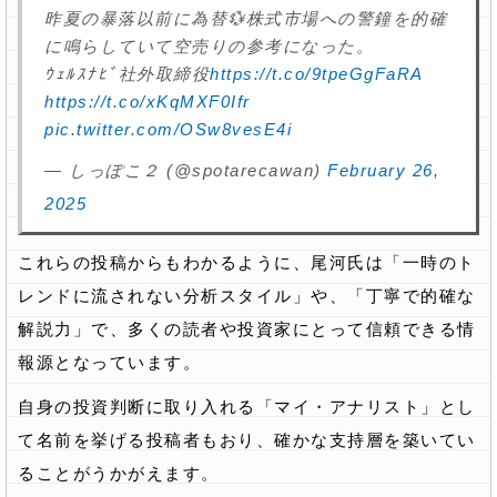
昨夏の暴落以前に為替💱株式市場への警鐘を的確
に鳴らしていて空売りの参考になった。
ｳｪﾙｽﾅﾋﾞ社外取締役
https://t.co/9tpeGgFaRA
https://t.co/xKqMXF0Ifr
pic.twitter.com/OSw8vesE4i
— しっぽこ２ (@spotarecawan)
February 26,
2025
これらの投稿からもわかるように、尾河氏は「一時のト
レンドに流されない分析スタイル」や、「丁寧で的確な
解説力」で、多くの読者や投資家にとって信頼できる情
報源となっています。
自身の投資判断に取り入れる「マイ・アナリスト」とし
て名前を挙げる投稿者もおり、確かな支持層を築いてい
ることがうかがえます。