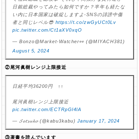
日銀総裁やってみたら如何ですか？半年も経たな
い内に日本国家は破綻しますよ-SNSの誹謗中傷
者と同じレベル😎
https://t.co/zwGyUCt0Lv
pic.twitter.com/Ct1aXV0xqO
— Bonzo@Market‐Watcher👀 (@MIYACH381)
August 5, 2024
②尾河眞樹レンジ上限接近
日経平均36200円 ↑↑
尾河眞樹レンジ上限接近
pic.twitter.com/ECTRpGl4lA
— 𝓢𝓮𝓽𝓼𝓾𝓴𝓸 (@kabu3kabu)
January 17, 2024
③著書を読んでいます