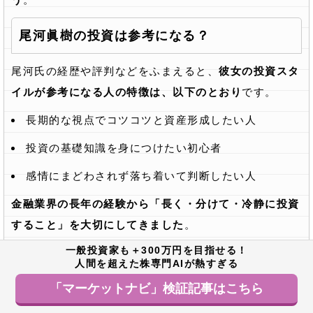
尾河眞樹の投資は参考になる？
尾河氏の経歴や評判などをふまえると、
彼女の投資スタ
イルが参考になる人の特徴は、以下のとおり
です。
長期的な視点でコツコツと資産形成したい人
投資の基礎知識を身につけたい初心者
感情にまどわされず落ち着いて判断したい人
金融業界の長年の経験から「長く・分けて・冷静に投資
すること」を大切にしてきました
。
一般投資家も＋300万円を目指せる！
SNSなどでも、「ぶれない視点で安心できる」「いつも
人間を超えた株専門AIが熱すぎる
落ち着いた分析で信頼できる」といった声が多く見られ
「マーケットナビ」検証記事はこちら
ます。