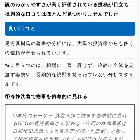
説のわかりやすさが高く評価されている投稿が目立ち、
批判的な口コミはほとんど見つかりませんでした
。
良い口コミ
尾河眞樹氏の著書や分析には、実際の投資家からも多く
の信頼が寄せられています。
特に目立つのは、相場に一喜一憂せず、冷静に全体を見
渡す姿勢や、長期的な視野を持ったブレない分析スタイ
ルです。
①冷静沈着で物事を俯瞰的に見れる
☑️本日のモーサテ-沈着冷静で物事を俯瞰的に見れ
るSFGの尾河眞樹さん以外は「今回の株価暴落は
日銀植田総裁のタカ派発言が招いた悲劇」と挙っ
て植田総裁を総攻撃-それじゃ間抜けな貴方達が