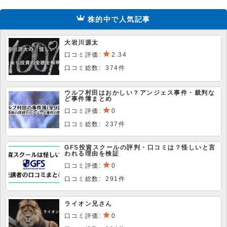
株的中で人気記事
大岩川源太
口コミ評価:
2.34
口コミ総数: 374件
ウルフ村田はおかしい？アンジェス事件・裁判な
ど事件簿まとめ
口コミ評価:
0
口コミ総数: 237件
GFS投資スクールの評判・口コミは？怪しいと言
われる理由を検証
口コミ評価:
0
口コミ総数: 291件
ライオン兄さん
口コミ評価:
0