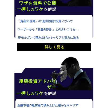
ワザを無料で公開
一押し
ワケ
を解説
の
「資産30億男」の"超実践的"投資ノウハウ
ユーザーから「資産4倍増↑」とのタレコミも…
JPモルガンで積み上げたキャリアと実力に迫る
詳しく見る
凄腕投資アドバイ
ザー
一押し
ワケ
を解説
の
金融市場の最前線で積み上げた確かなキャリア