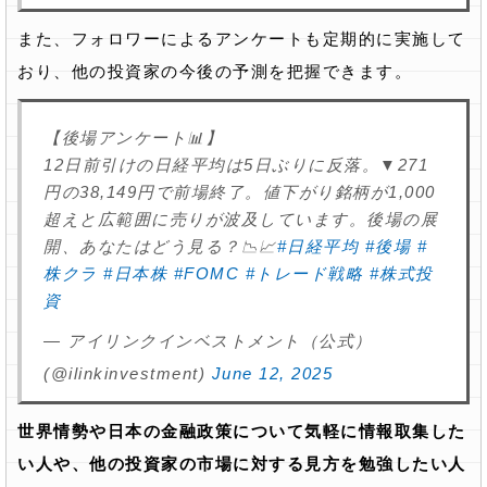
また、フォロワーによるアンケートも定期的に実施して
おり、他の投資家の今後の予測を把握できます。
【後場アンケート📊】
12日前引けの日経平均は5日ぶりに反落。▼271
円の38,149円で前場終了。値下がり銘柄が1,000
超えと広範囲に売りが波及しています。後場の展
開、あなたはどう見る？📉📈
#日経平均
#後場
#
株クラ
#日本株
#FOMC
#トレード戦略
#株式投
資
— アイリンクインベストメント（公式）
(@ilinkinvestment)
June 12, 2025
世界情勢や日本の金融政策について気軽に情報取集した
い人や、他の投資家の市場に対する見方を勉強したい人