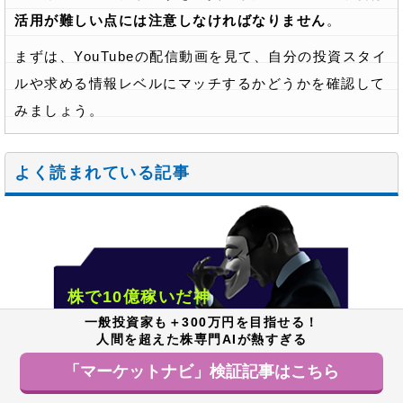
活用が難しい点には注意しなければなりません
。
まずは、YouTubeの配信動画を見て、自分の投資スタイ
ルや求める情報レベルにマッチするかどうかを確認して
みましょう。
よく読まれている記事
株で10億稼いだ神
ワザを無料で公開
一般投資家も＋300万円を目指せる！
人間を超えた株専門AIが熱すぎる
一押し
ワケ
を解説
の
「マーケットナビ」検証記事はこちら
「資産30億男」の"超実践的"投資ノウハウ