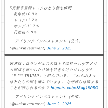
5月新車登録トヨタひとり勝ち鮮明
前年比+0.9％
・トヨタ+3.2％
・ホンダ-19.7％
・日産自-9.8％
— アイリンクインベストメント（公式）
(@ilinkinvestment)
June 2, 2025
🚨速報：ロサンゼルスの路上で暴徒たちがアメリ
カ国旗を燃やしたり唾を吐きかけたりしながら
「F *** TRUMP」と叫んでいる。 これらの人々
は私たちの国を憎んでいます。 なぜ彼らは留まる
ことが許されるのか？
https://t.co/pUSag18P5O
— アイリンクインベストメント（公式）
(@ilinkinvestment)
June 9, 2025