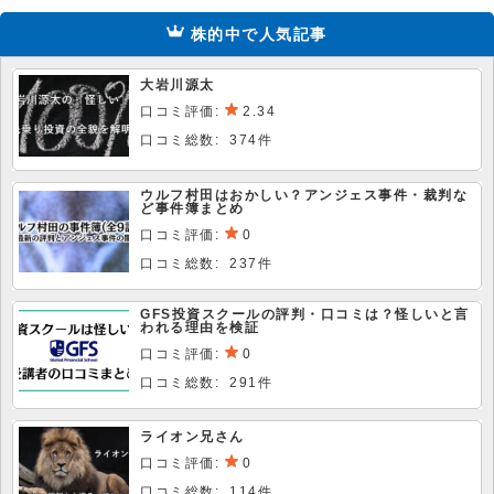
株的中で人気記事
大岩川源太
口コミ評価:
2.34
口コミ総数: 374件
ウルフ村田はおかしい？アンジェス事件・裁判な
ど事件簿まとめ
口コミ評価:
0
口コミ総数: 237件
GFS投資スクールの評判・口コミは？怪しいと言
われる理由を検証
口コミ評価:
0
口コミ総数: 291件
ライオン兄さん
口コミ評価:
0
口コミ総数: 114件