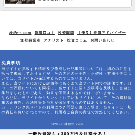
株的中.com
新着口コミ
投資顧問
【優良】投資アドバイザー
無登録業者
アナリスト
投資コラム
お問い合わせ
免責事項
当サイトが掲載する情報及び作成した記事等については、細心の注意を
払って掲載しておりますが、その内容の完全性・正確性・有用性等につ
いては、当サイトが保証するものではありません。
また、当サイトにおける評価等はあくまで当サイト内での評価です。口
コミの評価についても同様に、当サイトに届く投稿等を反映し、独自に
集計をしたものであり、効果を保証するものではございません。
ならびに、当サイトからリンクされているサイトについて、その掲載情
報の正確性、合法性等を当社が保証するものではありません。
万一、リンク先サイトの利用につき問題が生じた場合、当サイトは一切
の責任を負いかねますので、利用者ご自身の責任で対処してください。
©2020 株的中.com
一般投資家も＋300万円を目指せる！