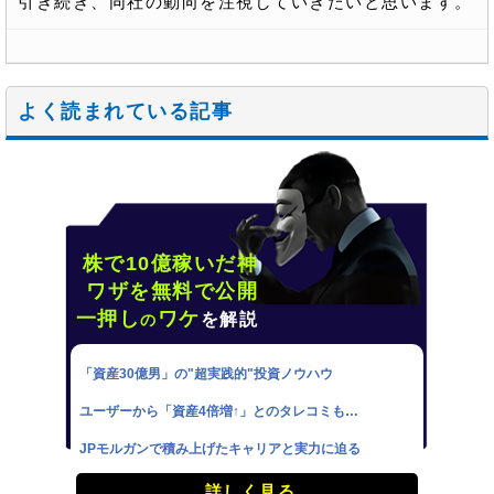
引き続き、同社の動向を注視していきたいと思います。
よく読まれている記事
株で10億稼いだ神
ワザを無料で公開
一押し
ワケ
を解説
の
「資産30億男」の"超実践的"投資ノウハウ
ユーザーから「資産4倍増↑」とのタレコミも…
JPモルガンで積み上げたキャリアと実力に迫る
詳しく見る