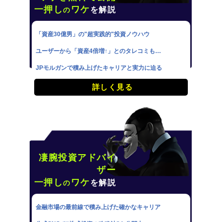
一押し
ワケ
を解説
の
「資産30億男」の"超実践的"投資ノウハウ
ユーザーから「資産4倍増↑」とのタレコミも…
JPモルガンで積み上げたキャリアと実力に迫る
詳しく見る
凄腕投資アドバイ
ザー
一押し
ワケ
を解説
の
金融市場の最前線で積み上げた確かなキャリア