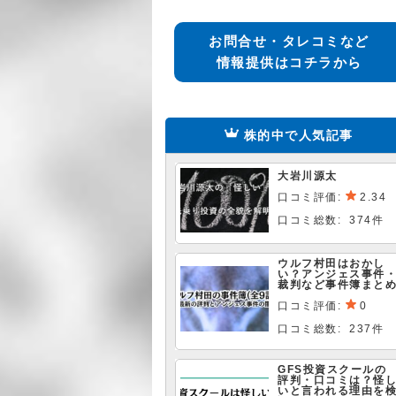
お問合せ・タレコミなど
情報提供はコチラから
株的中で人気記事
大岩川源太
口コミ評価:
2.34
口コミ総数: 374件
ウルフ村田はおかし
い？アンジェス事件
裁判など事件簿まと
口コミ評価:
0
口コミ総数: 237件
GFS投資スクールの
評判・口コミは？怪
いと言われる理由を