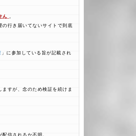
せん
。
理の行き届いてないサイトで到底
権
」に参加している旨が記載され
しますが、念のため検証を続けま
が配信されるか不明。