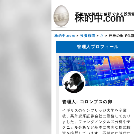
不確かな時代に信頼できる投資
株的中.com
>
投資顧問
>
さ
>
死神の株で生
管理人プロフィール
管理人:
コロンブスの卵
イギリスのケンブリッジ大学を卒業
後、某外資系証券会社に勤務しており
ました。ファンダメンタルズ分析やテ
クニカル分析など基本に忠実な株式投
資を推奨しています。不確かな時代に