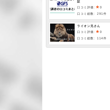
証
口コミ評価:
0
口コミ総数: 291件
ライオン兄さん
口コミ評価:
0
口コミ総数: 114件