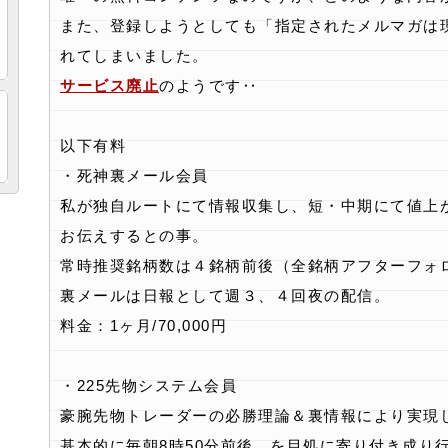
また、登録しようとしても「指定されたメルマガは
れてしまいました。
サービス廃止
のようです‥
以下有料
・死神裏メール会員
私が独自ルートにて情報収集し、短・中期にて値上
お伝えするとの事。
常時推奨銘柄数は４銘柄前後（全銘柄アフターフォ
裏メールは日報として週３、４回夜の配信。
料金：1ヶ月/70,000円
・225先物システム会員
豪腕先物トレーダーの必勝理論＆裏情報により実現
基本的に毎朝8時50分前後 を目処に寄り付き成り