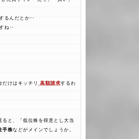
するんだとか‥
すね‥
金だけはキッチリ
高額請求
するわ
見ると、「低位株を得意とし大当
仕手株
などがメインでしょうか。