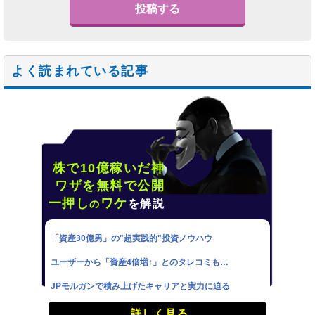
よく読まれている記事
株で10億稼いだ神
ワザを無料で公開
一押し
ワケ
を解説
の
「資産30億男」の"超実践的"投資ノウハウ
ユーザーから「資産4倍増↑」とのタレコミも…
JPモルガンで積み上げたキャリアと実力に迫る
詳しく見る