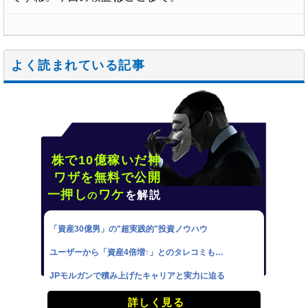
よく読まれている記事
株で10億稼いだ神
ワザを無料で公開
一押し
ワケ
を解説
の
「資産30億男」の"超実践的"投資ノウハウ
ユーザーから「資産4倍増↑」とのタレコミも…
JPモルガンで積み上げたキャリアと実力に迫る
詳しく見る