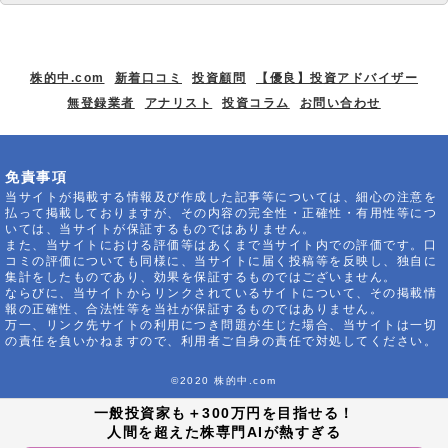
株的中.com
新着口コミ
投資顧問
【優良】投資アドバイザー
無登録業者
アナリスト
投資コラム
お問い合わせ
免責事項
当サイトが掲載する情報及び作成した記事等については、細心の注意を
払って掲載しておりますが、その内容の完全性・正確性・有用性等につ
いては、当サイトが保証するものではありません。
また、当サイトにおける評価等はあくまで当サイト内での評価です。口
コミの評価についても同様に、当サイトに届く投稿等を反映し、独自に
集計をしたものであり、効果を保証するものではございません。
ならびに、当サイトからリンクされているサイトについて、その掲載情
報の正確性、合法性等を当社が保証するものではありません。
万一、リンク先サイトの利用につき問題が生じた場合、当サイトは一切
の責任を負いかねますので、利用者ご自身の責任で対処してください。
©2020 株的中.com
一般投資家も＋300万円を目指せる！
人間を超えた株専門AIが熱すぎる