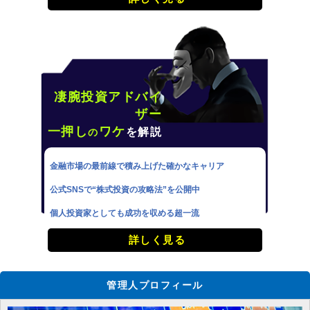
凄腕投資アドバイ
ザー
一押し
ワケ
を解説
の
金融市場の最前線で積み上げた確かなキャリア
公式SNSで“株式投資の攻略法”を公開中
個人投資家としても成功を収める超一流
詳しく見る
管理人プロフィール