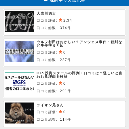
株的中で人気記事
大岩川源太
口コミ評価:
2.34
口コミ総数: 374件
ウルフ村田はおかしい？アンジェス事件・裁判な
ど事件簿まとめ
口コミ評価:
0
口コミ総数: 237件
GFS投資スクールの評判・口コミは？怪しいと言
われる理由を検証
口コミ評価:
0
口コミ総数: 291件
ライオン兄さん
口コミ評価:
0
口コミ総数: 114件