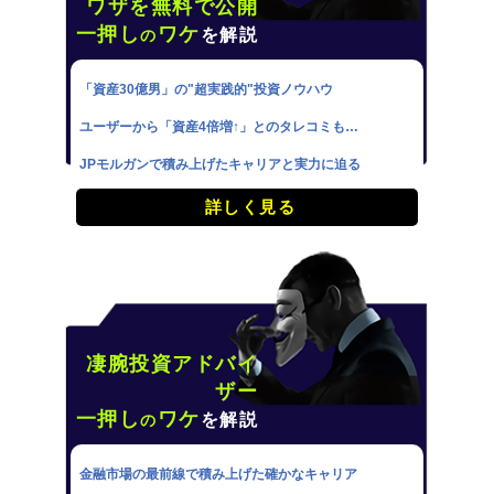
ワザを無料で公開
一押し
ワケ
を解説
の
「資産30億男」の"超実践的"投資ノウハウ
ユーザーから「資産4倍増↑」とのタレコミも…
JPモルガンで積み上げたキャリアと実力に迫る
詳しく見る
凄腕投資アドバイ
ザー
一押し
ワケ
を解説
の
金融市場の最前線で積み上げた確かなキャリア