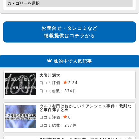
お問合せ・タレコミなど
情報提供はコチラから
株的中で人気記事
大岩川源太
口コミ評価:
2.34
口コミ総数: 374件
ウルフ村田はおかしい？アンジェス事件・裁判な
ど事件簿まとめ
口コミ評価:
0
口コミ総数: 237件