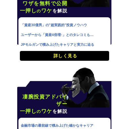
ワザを無料で公開
一押し
ワケ
を解説
の
「資産30億男」の"超実践的"投資ノウハウ
ユーザーから「資産4倍増↑」とのタレコミも…
JPモルガンで積み上げたキャリアと実力に迫る
詳しく見る
凄腕投資アドバイ
ザー
一押し
ワケ
を解説
の
金融市場の最前線で積み上げた確かなキャリア