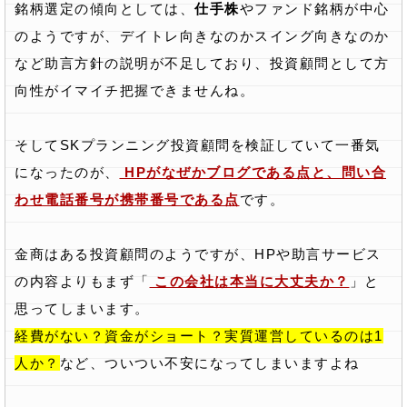
銘柄選定の傾向としては、
仕手株
やファンド銘柄が中心
のようですが、デイトレ向きなのかスイング向きなのか
など助言方針の説明が不足しており、投資顧問として方
向性がイマイチ把握できませんね。
そしてSKプランニング投資顧問を検証していて一番気
になったのが、
HPがなぜかブログである点と、問い合
わせ電話番号が携帯番号である点
です。
金商はある投資顧問のようですが、HPや助言サービス
の内容よりもまず「
この会社は本当に大丈夫か？
」と
思ってしまいます。
経費がない？資金がショート？実質運営しているのは1
人か？
など、ついつい不安になってしまいますよね