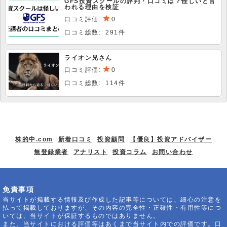
GFS投資スクールの評判・口コミは？怪しいと言
われる理由を検証
口コミ評価:
0
口コミ総数: 291件
ライオン兄さん
口コミ評価:
0
口コミ総数: 114件
株的中.com
新着口コミ
投資顧問
【優良】投資アドバイザー
無登録業者
アナリスト
投資コラム
お問い合わせ
免責事項
当サイトが掲載する情報及び作成した記事等については、細心の注意を
払って掲載しておりますが、その内容の完全性・正確性・有用性等につ
いては、当サイトが保証するものではありません。
また、当サイトにおける評価等はあくまで当サイト内での評価です。口