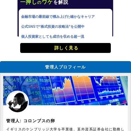
一押し
ワケ
を解説
の
金融市場の最前線で積み上げた確かなキャリア
公式SNSで“株式投資の攻略法”を公開中
個人投資家としても成功を収める超一流
詳しく見る
管理人プロフィール
管理人:
コロンブスの卵
イギリスのケンブリッジ大学を卒業後、某外資系証券会社に勤務し