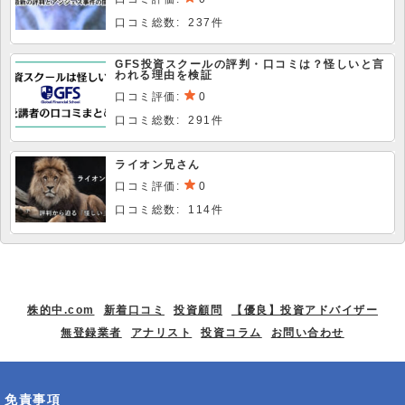
口コミ総数: 237件
GFS投資スクールの評判・口コミは？怪しいと言
われる理由を検証
口コミ評価:
0
口コミ総数: 291件
ライオン兄さん
口コミ評価:
0
口コミ総数: 114件
株的中.com
新着口コミ
投資顧問
【優良】投資アドバイザー
無登録業者
アナリスト
投資コラム
お問い合わせ
免責事項