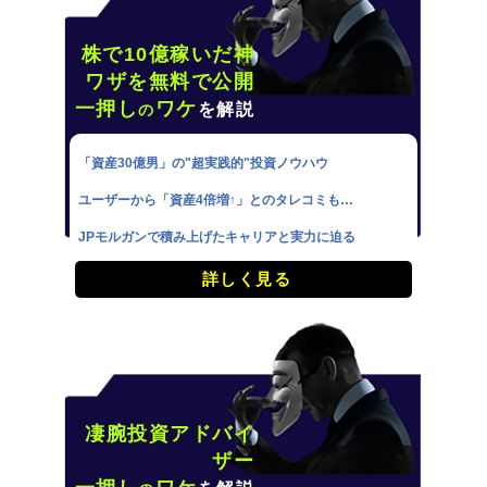
株で10億稼いだ神
ワザを無料で公開
一押し
ワケ
を解説
の
「資産30億男」の"超実践的"投資ノウハウ
ユーザーから「資産4倍増↑」とのタレコミも…
JPモルガンで積み上げたキャリアと実力に迫る
詳しく見る
凄腕投資アドバイ
ザー