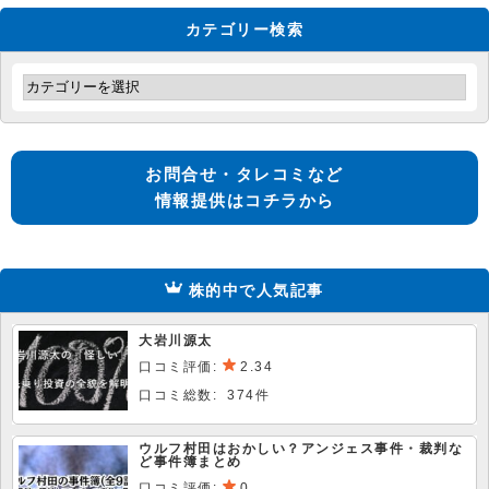
カテゴリー検索
お問合せ・タレコミなど
情報提供はコチラから
株的中で人気記事
大岩川源太
口コミ評価:
2.34
口コミ総数: 374件
ウルフ村田はおかしい？アンジェス事件・裁判な
ど事件簿まとめ
口コミ評価:
0