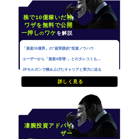
株で10億稼いだ神
ワザを無料で公開
一押し
ワケ
を解説
の
「資産30億男」の"超実践的"投資ノウハウ
ユーザーから「資産4倍増↑」とのタレコミも…
JPモルガンで積み上げたキャリアと実力に迫る
詳しく見る
凄腕投資アドバイ
ザー