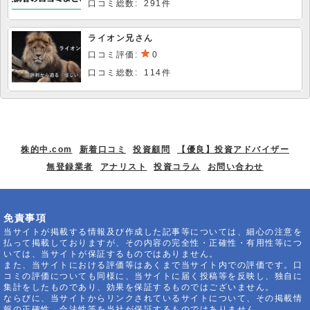
口コミ総数: 291件
ライオン兄さん
口コミ評価:
0
口コミ総数: 114件
株的中.com
新着口コミ
投資顧問
【優良】投資アドバイザー
無登録業者
アナリスト
投資コラム
お問い合わせ
免責事項
当サイトが掲載する情報及び作成した記事等については、細心の注意を
払って掲載しておりますが、その内容の完全性・正確性・有用性等につ
いては、当サイトが保証するものではありません。
また、当サイトにおける評価等はあくまで当サイト内での評価です。口
コミの評価についても同様に、当サイトに届く投稿等を反映し、独自に
集計をしたものであり、効果を保証するものではございません。
ならびに、当サイトからリンクされているサイトについて、その掲載情
報の正確性、合法性等を当社が保証するものではありません。