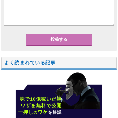
よく読まれている記事
株で10億稼いだ神
ワザを無料で公開
一押し
ワケ
を解説
の