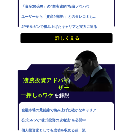
「資産30億男」の"超実践的"投資ノウハウ
ユーザーから「資産4倍増↑」とのタレコミも…
JPモルガンで積み上げたキャリアと実力に迫る
詳しく見る
凄腕投資アドバイ
ザー
一押し
ワケ
を解説
の
金融市場の最前線で積み上げた確かなキャリア
公式SNSで“株式投資の攻略法”を公開中
個人投資家としても成功を収める超一流