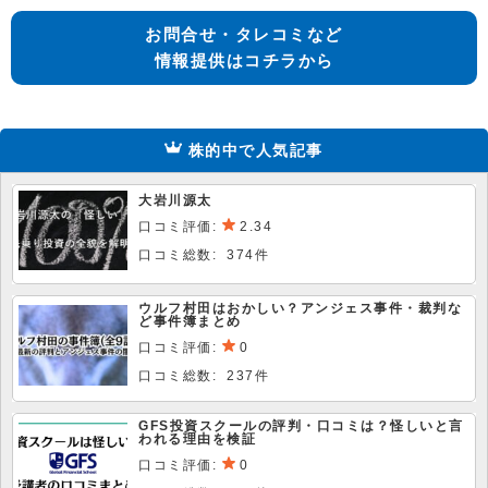
お問合せ・タレコミなど
情報提供はコチラから
株的中で人気記事
大岩川源太
口コミ評価:
2.34
口コミ総数: 374件
ウルフ村田はおかしい？アンジェス事件・裁判な
ど事件簿まとめ
口コミ評価:
0
口コミ総数: 237件
GFS投資スクールの評判・口コミは？怪しいと言
われる理由を検証
口コミ評価:
0