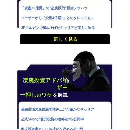
「資産30億男」の"超実践的"投資ノウハウ
ユーザーから「資産4倍増↑」とのタレコミも…
JPモルガンで積み上げたキャリアと実力に迫る
詳しく見る
凄腕投資アドバイ
ザー
一押し
ワケ
を解説
の
金融市場の最前線で積み上げた確かなキャリア
公式SNSで“株式投資の攻略法”を公開中
個人投資家としても成功を収める超一流